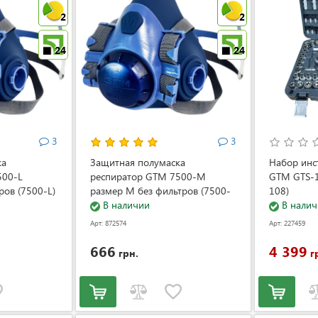
2
2
24
24
3
3
ка
Защитная полумаска
Набор инс
500-L
респиратор GTM 7500-M
GTM GTS-1
ров (7500-L)
размер M без фильтров (7500-
108)
M)
В наличии
В налич
Арт: 872574
Арт: 227459
666
4 399
грн.
г