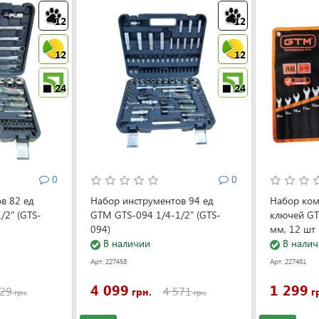
12
12
12
12
24
24
0
0
в 82 ед
Набор инструментов 94 ед
Набор ко
/2" (GTS-
GTM GTS-094 1/4-1/2" (GTS-
ключей G
094)
мм, 12 шт 
В наличии
В налич
Арт: 227458
Арт: 227461
4 099
1 299
129
4 571
грн.
г
грн.
грн.