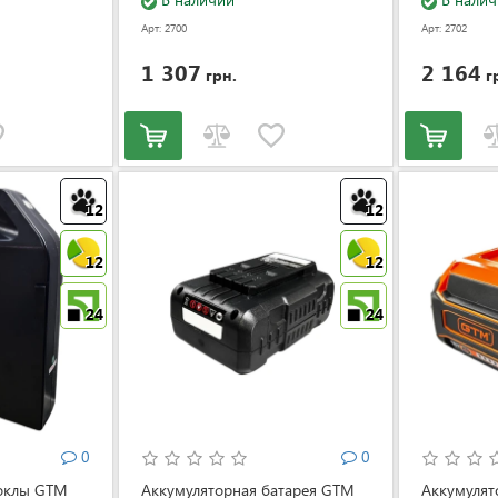
Арт: 2700
Арт: 2702
1 307
2 164
грн.
г
12
12
12
12
24
24
0
0
роклы GTM
Аккумуляторная батарея GTM
Аккумулят