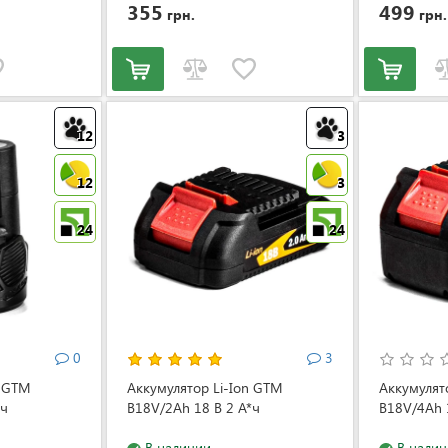
355
499
грн.
грн.
12
3
12
3
24
24
0
3
n GTM
Аккумулятор Li-Ion GTM
Аккумулят
*ч
B18V/2Аh 18 В 2 А*ч
B18V/4Аh 
В наличии
В налич