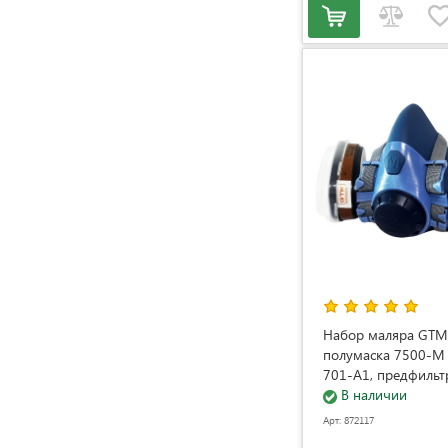
Набор маляра GTM
полумаска 7500-M
701-А1, предфильт
держателями 510
В наличии
Арт: 872117