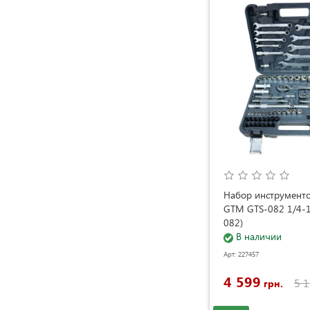
Набор инструменто
GTM GTS-082 1/4-1
082)
В наличии
Арт: 227457
4 599
5 
грн.