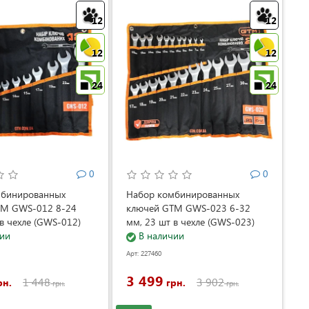
12
12
12
12
24
24
0
0
мбинированных
Набор комбинированных
TM GWS-012 8-24
ключей GTM GWS-023 6-32
в чехле (GWS-012)
мм, 23 шт в чехле (GWS-023)
ии
В наличии
Арт: 227460
3 499
1 448
3 902
рн.
грн.
грн.
грн.