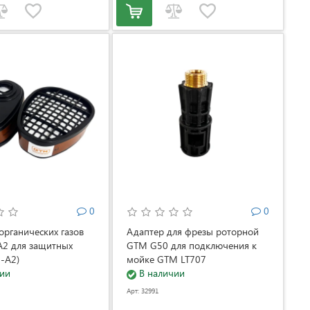
0
0
органических газов
Адаптер для фрезы роторной
2 для защитных
GTM G50 для подключения к
5-A2)
мойке GTM LT707
ии
В наличии
Арт: 32991