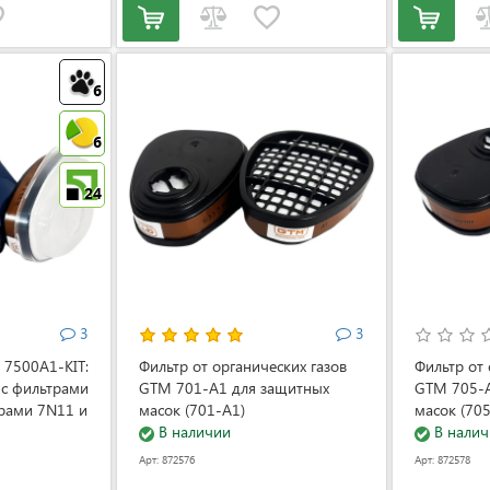
6
6
24
3
3
 7500A1-KIT:
Фильтр от органических газов
Фильтр от 
 с фильтрами
GTM 701-A1 для защитных
GTM 705-A
рами 7N11 и
масок (701-A1)
масок (70
В наличии
В налич
Арт: 872576
Арт: 872578