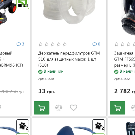
24
3
0
адовый
Держатель передфильтров GTM
Защитная 
6 +
510 для защитных масок 1 шт
GTM FFS69
(BRM96 KIT)
(510)
размер L (
В наличии
В налич
Арт: 872580
Арт: 872572
33
2 782
200 756
грн.
г
грн.
2
2