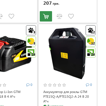
207
грн.
3
12
3
12
24
24
0
0
ор Li-Ion GTM
Аккумулятор для роклы GTM
18 В 4 А*ч
PTE15Q-A/PTE15Q2-A 24 В 20
А*ч
ии
(509937010011/509937010018)
В наличии