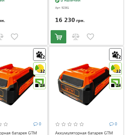
Арт: 92361
16 230
рн.
грн.
12
12
12
12
24
24
0
0
орная батарея GTM
Аккумуляторная батарея GTM