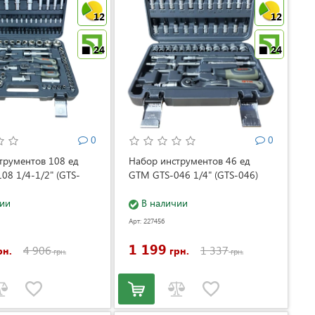
12
12
24
24
0
0
трументов 108 ед
Набор инструментов 46 ед
08 1/4-1/2" (GTS-
GTM GTS-046 1/4" (GTS-046)
ии
В наличии
Арт: 227456
1 199
4 906
1 337
рн.
грн.
грн.
грн.