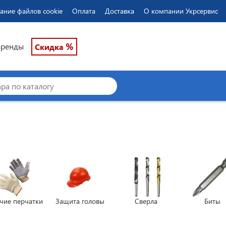
ание файлов cookie
Оплата
Доставка
О компании Укрсервис
%
Бренды
Скидка
чие перчатки
Защита головы
Сверла
Биты