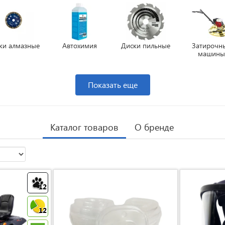
ки алмазные
Автохимия
Диски пильные
Затирочн
машин
Показать еще
Каталог товаров
О бренде
12
12