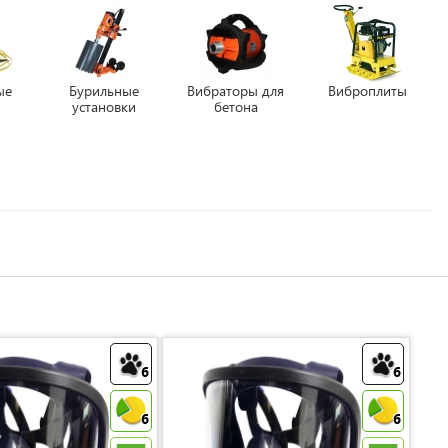
ые
Бурильные
Вибраторы для
Виброплиты
ы
установки
бетона
6
6
6
6