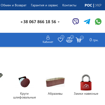
РОС
УКР
Обмен и Возврат
Гарантия и сервис
Контакты
+38 067 866 18 56
0
0
0
0
грн.
Кабинет
Круги
Абразивы
Замки навесные
шлифовальные