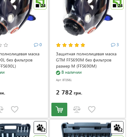
24
24
0
3
полнолицевая маска
Защитная полнолицевая маска
0L без фильтров
GTM FFS690M без фильтров
FFS690L)
размер M (FFS690M)
ии
В наличии
Арт: 872581
2 782
рн.
грн.
12
12