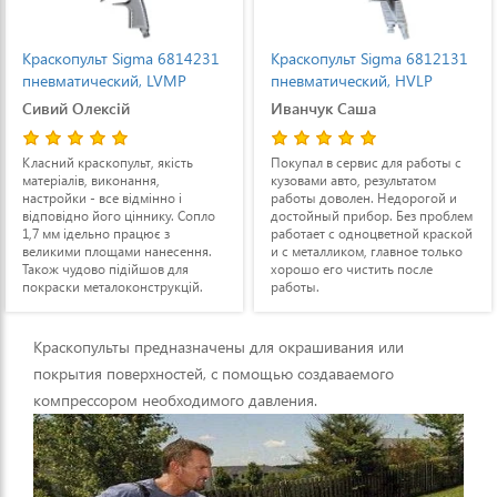
Краскопульт Sigma 6814231
Краскопульт Sigma 6812131
пневматический, LVMP
пневматический, HVLP
Сивий Олексій
Иванчук Саша
Класний краскопульт, якість
Покупал в сервис для работы с
матеріалів, виконання,
кузовами авто, результатом
настройки - все відмінно і
работы доволен. Недорогой и
відповідно його ціннику. Сопло
достойный прибор. Без проблем
1,7 мм ідельно працює з
работает с одноцветной краской
великими площами нанесення.
и с металликом, главное только
Також чудово підійшов для
хорошо его чистить после
покраски металоконструкцій.
работы.
Працює в парі з 50-літровим
компресором, все ок.
Краскопульты предназначены для окрашивания или
покрытия поверхностей, с помощью создаваемого
компрессором необходимого давления.