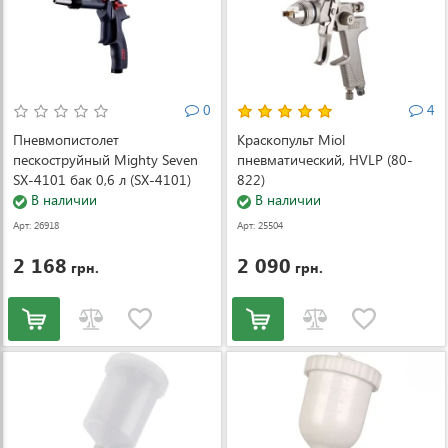
0
4
Пневмопистолет
Краскопульт Miol
пескоструйный Mighty Seven
пневматический, HVLP (80-
SX-4101 бак 0,6 л (SX-4101)
822)
В наличии
В наличии
Арт: 26918
Арт: 25504
2 168
2 090
грн.
грн.