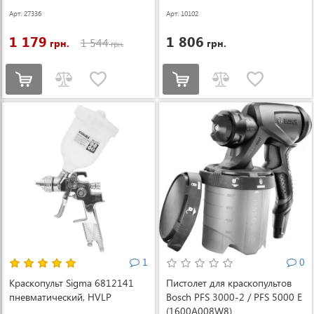
Арт: 27336
Арт: 10102
1 179
1 806
1 544
грн.
грн.
грн.
1
0
Краскопульт Sigma 6812141
Пистолет для краскопультов
пневматический, HVLP
Bosch PFS 3000-2 / PFS 5000 E
(1600A008W8)