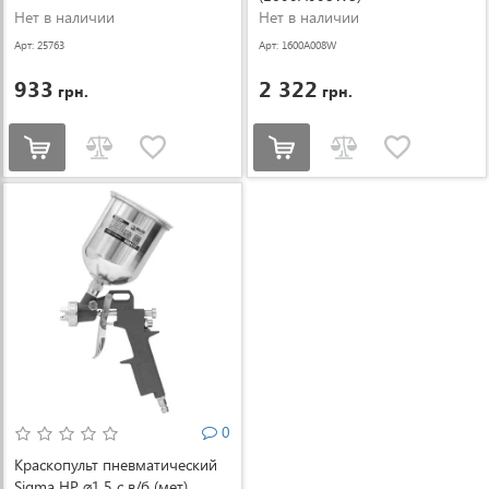
Нет в наличии
Нет в наличии
Арт: 25763
Арт: 1600A008W
8
933
2 322
грн.
грн.
0
Краскопульт пневматический
Sigma HP ⌀1.5 с в/б (мет)