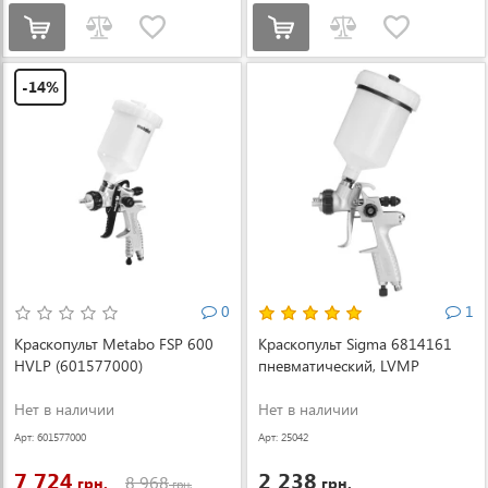
-14%
0
1
Краскопульт Metabo FSP 600
Краскопульт Sigma 6814161
HVLP (601577000)
пневматический, LVMP
Нет в наличии
Нет в наличии
Арт: 601577000
Арт: 25042
7 724
2 238
8 968
грн.
грн.
грн.