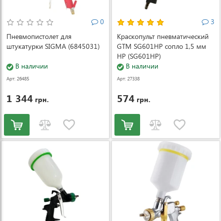
0
3
Пневмопистолет для
Краскопульт пневматический
штукатурки SIGMA (6845031)
GTM SG601HP сопло 1,5 мм
HP (SG601HP)
В наличии
В наличии
Арт: 26485
Арт: 27338
1 344
574
грн.
грн.