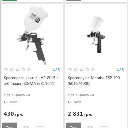
0
0
Краскораспылитель HP Ø1.5 с
Краскопульт Metabo FSP 100
в/б (пласт) SIGMA (6811041)
(601574000)
Нет в наличии
Нет в наличии
Арт: 25507
Арт: 26050
430
2 831
грн.
грн.