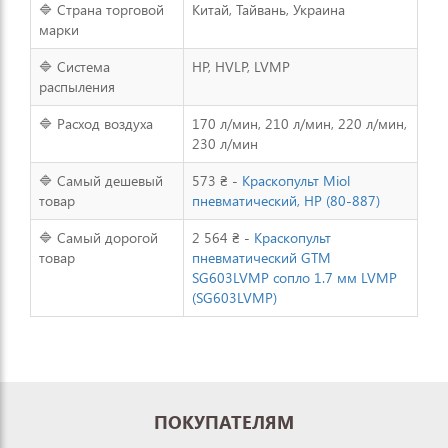
🔷 Страна торговой
Китай, Тайвань, Украина
марки
🔷 Система
HP, HVLP, LVMP
распыления
🔷 Расход воздуха
170 л/мин, 210 л/мин, 220 л/мин,
230 л/мин
🔷 Самый дешевый
573 ₴ -
Краскопульт Miol
товар
пневматический, HP (80-887)
🔷 Самый дорогой
2 564 ₴ -
Краскопульт
товар
пневматический GTM
SG603LVMP сопло 1.7 мм LVMP
(SG603LVMP)
ПОКУПАТЕЛЯМ