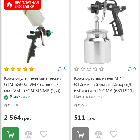
БЕСПЛАТНАЯ
ДОСТАВКА
3
0
Краскопульт пневматический
Краскораспылитель MP
GTM SG603LVMP сопло 1.7
Ø1.5мм 175л/мин 3.5бар н/б
мм LVMP (SG603LVMP (1,7))
650мл (мет) SIGMA (6811941)
В наличии
Нет в наличии
Арт: 27341
Арт: 25254
2 564
511
грн.
грн.