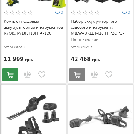
0
0
Комплект садовых
Набор аккумуляторного
аккумуляторных инструментов
садового инструмента
RYOBI RY18LT18HTA-120
MILWAUKEE M18 FPP2OP1-
(5133005619)
852 (4933492816)
Нет в наличии
Арт: 5133005619
Арт: 4933492816
11 999
42 468
грн.
грн.