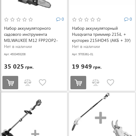
0
0
Набор аккумуляторного
Набор аккумуляторный
садового инструмента
Husqvarna триммер 215iL +
MILWAUKEE M12 FPP2OP2-
кусторез 215iHD45 (АКБ + ЗУ)
642 (4933493208)
Нет в наличии
(9705361-01)
Нет в наличии
Арт: 4933493208
Арт: 9705361-01
35 025
19 949
грн.
грн.