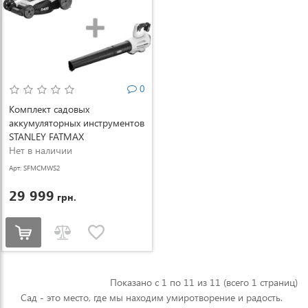
0
Комплект садовых
аккумуляторных инструментов
STANLEY FATMAX
SFMCMWS251M+SFMCBL7M1
Нет в наличии
(SFMCMWS251M+SFMCBL7M1)
Арт: SFMCMWS2
51M+SFMCBL7
29 999
грн.
M1
Показано с 1 по 11 из 11 (всего 1 страниц)
Сад - это место, где мы находим умиротворение и радость.