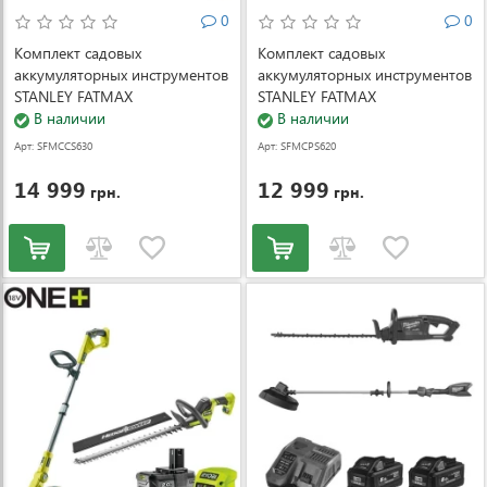
0
0
Комплект садовых
Комплект садовых
аккумуляторных инструментов
аккумуляторных инструментов
STANLEY FATMAX
STANLEY FATMAX
SFMCCS630M1+SFMCPP32M1
В наличии
SFMCPS620M1+
В наличии
(SFMCCS630M1+SFMCPP32M1)
SFMCPH845M1
Арт: SFMCCS630
Арт: SFMCPS620
(SFMCPS620M1+SFMCPH845M1
M1+SFMCPP32
M1+SFMCPH845
14 999
12 999
грн.
грн.
M1
M1