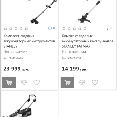
0
0
Комплект садовых
Комплект садовых
аккумуляторных инструментов
аккумуляторных инструментов
STANLEY
STANLEY FATMAX
SFMCMW2651M+SFMCSTB933M
Нет в наличии
SFMCCS630M1+SFMCST933M1
Нет в наличии
(SFMCMW2651M+SFMCSTB933M)
(SFMCCS630M1+SFMCST933M1)
Арт: SFMCMW26
Арт: SFMCCS630
51M+SFMCSTB9
M1+SFMCST933
23 999
14 199
грн.
грн.
33M
M1