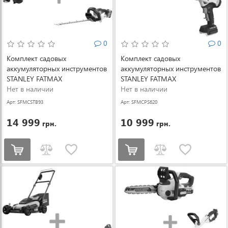
0
0
Комплект садовых
Комплект садовых
аккумуляторных инструментов
аккумуляторных инструментов
STANLEY FATMAX
STANLEY FATMAX
SFMCSTB933M+SFMCHT855M1
Нет в наличии
SFMCPS620M1+SFMCPP32B
Нет в наличии
(SFMCSTB933M+SFMCHT855M1)
(SFMCPS620M1+SFMCPP32B)
Арт: SFMCSTB93
Арт: SFMCPS620
3M+SFMCHT855
M1+SFMCPP32B
14 999
10 999
грн.
грн.
M1