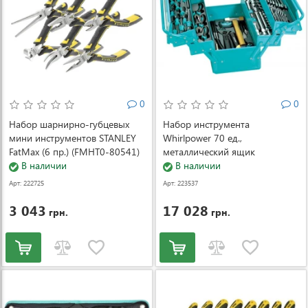
0
0
Набор шарнирно-губцевых
Набор инструмента
мини инструментов STANLEY
Whirlpower 70 ед.,
FatMax (6 пр.) (FMHT0-80541)
металлический ящик
В наличии
В наличии
Арт: 222725
Арт: 223537
3 043
17 028
грн.
грн.