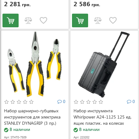
2 281
2 586
грн.
грн.
0
0
Набор шарнирно-губцевых
Набор инструмента
инструментов для электрика
Whirlpower A24-1125 125 ед.
STANLEY DYNAGRIP (3 пр.)
ящик пластик. на колесах
(STHT0-75094)
В наличии
В наличии
Арт: STHT0-7509
Арт: 223202