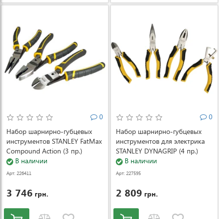
0
0
Набор шарнирно-губцевых
Набор шарнирно-губцевых
инструментов STANLEY FatMax
инструментов для электрика
Compound Action (3 пр.)
STANLEY DYNAGRIP (4 пр.)
(FMHT0-72415)
В наличии
(STMT1-74179)
В наличии
Арт: 226411
Арт: 227595
3 746
2 809
грн.
грн.