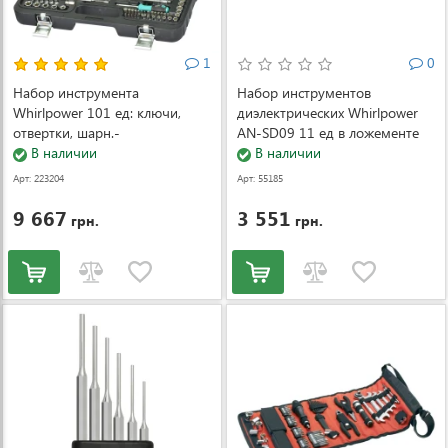
1
0
Набор инструмента
Набор инструментов
Whirlpower 101 ед: ключи,
диэлектрических Whirlpower
отвертки, шарн.-
AN-SD09 11 ед в ложементе
губц.инструмент
В наличии
(AN-SD09)
В наличии
Арт: 223204
Арт: 55185
9 667
3 551
грн.
грн.