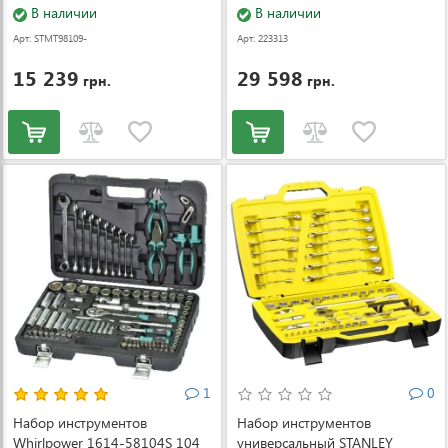
В наличии
В наличии
Арт: STMT98109-
Арт: 223313
1
15 239
29 598
грн.
грн.
1
0
Набор инструментов
Набор инструментов
Whirlpower 1614-58104S 104
универсальный STANLEY