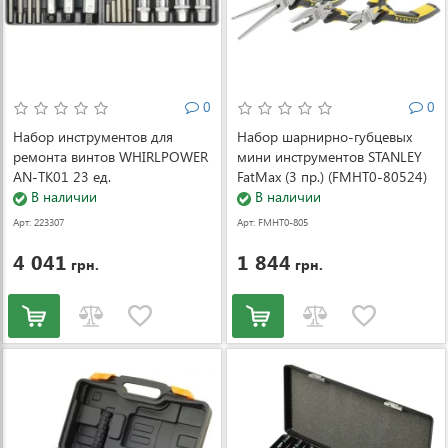
0
0
Набор инструментов для
Набор шарнирно-губцевых
ремонта винтов WHIRLPOWER
мини инструментов STANLEY
AN-TK01 23 ед.
FatMax (3 пр.) (FMHT0-80524)
В наличии
В наличии
Арт: 223307
Арт: FMHT0-805
24
4 041
1 844
грн.
грн.