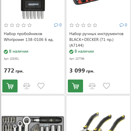
0
0
Набор пробойников
Набор ручных инструментов
Whirlpower 138-0106 6 ед.
BLACK+DECKER (71 пр.)
(A7144)
В наличии
В наличии
Арт: 223351
Арт: 227786
772
3 099
грн.
грн.