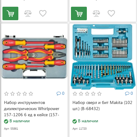
0
0
Набор инструментов
Набор сверл и бит Makita (102
диэлектрических Whirlpower
шт.) (B-68432)
157-1206 6 ед в кейсе (157-
1206)
В наличии
В наличии
Арт: 55861
Арт: 11720