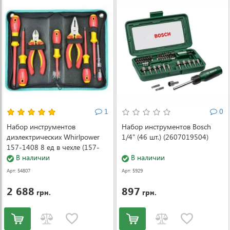
1
0
Набор инструментов
Набор инструментов Bosch
диэлектрических Whirlpower
1/4" (46 шт.) (2607019504)
157-1408 8 ед в чехле (157-
1408)
В наличии
В наличии
Арт: 54807
Арт: 5929
2 688
897
грн.
грн.