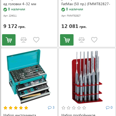
ед головки 4-32 мм
FatMax (50 пр.) (FMMT82827-
В наличии
1)
В наличии
Арт: 224011
Арт: FMMT82827
-1
9 172
12 081
грн.
грн.
3
0
Набор инструмента
Набор пробойников