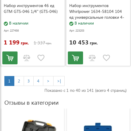
Набор инструментов 46 ед
Набор инструментов
GTM GTS-046 1/4" (GTS-046)
Whirlpower 1634-58104 104
ед универсальные головки 4-
В наличии
32 мм
В наличии
Арт: 227456
Арт: 223203
1 199
10 453
1 337
грн.
грн.
грн.
1
2
3
4
>
>|
Показано с 1 по 40 из 141 (всего 4 страниц)
Отзывы в категории