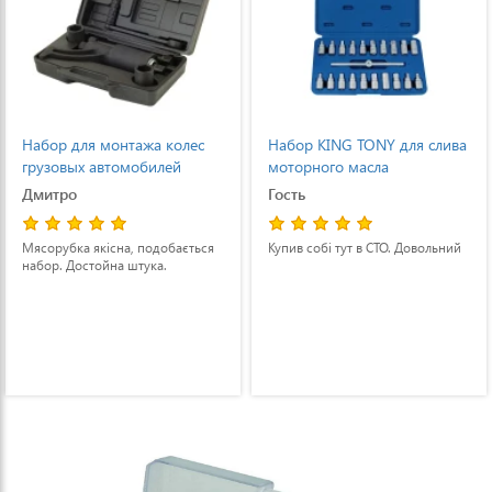
олес
Набор KING TONY для слива
Инспекционный
й
моторного масла
автомобильный набо
TONY 7 предметов
Гость
Гость
ається
Купив собі тут в СТО. Довольний
Річ зручна, світить хорош
проникаю всюди.