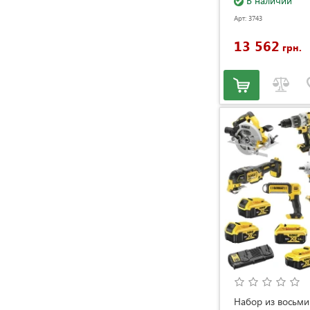
(685234000)
В наличии
Арт: 3743
13 562
грн.
Набор из восьми