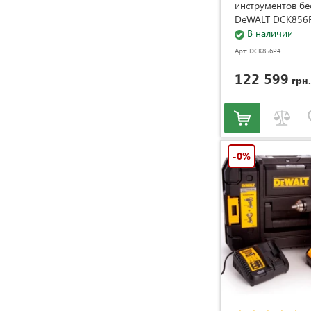
инструментов б
DeWALT DCK856
(DCK856P4)
В наличии
Арт: DCK856P4
122 599
грн.
-0%