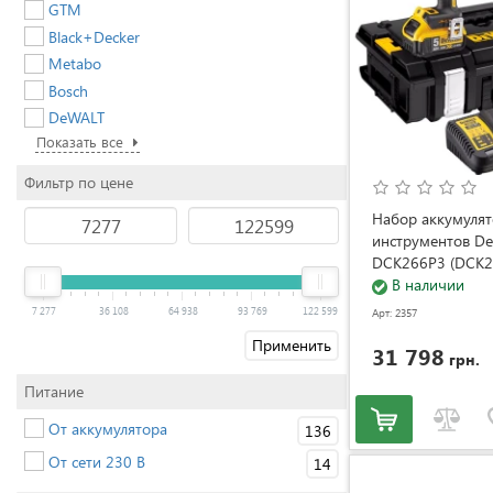
GTM
Black+Decker
Metabo
Bosch
DeWALT
Показать все
Фильтр по цене
Набор аккумуля
инструментов D
DCK266P3 (DCK2
В наличии
7 277
36 108
64 938
93 769
122 599
Арт: 2357
Применить
31 798
грн.
Питание
От аккумулятора
136
От сети 230 В
14