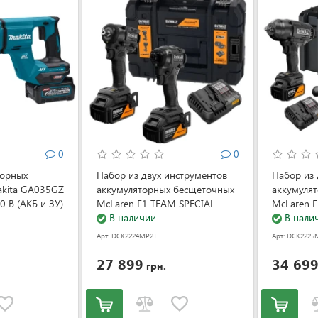
0
0
торных
Набор из двух инструментов
Набор из 
akita GA035GZ
аккумуляторных бесщеточных
аккумуля
 В (АКБ и ЗУ)
McLaren F1 TEAM SPECIAL
McLaren 
1-1024)
EDITION DeWALT
В наличии
EDITION 
В нали
DCK2224MP2T (АКБ и ЗУ)
DCK2225M
Арт: DCK2224MP2T
Арт: DCK2225
(DCK2224MP2T)
(DCK2225
27 899
34 69
грн.