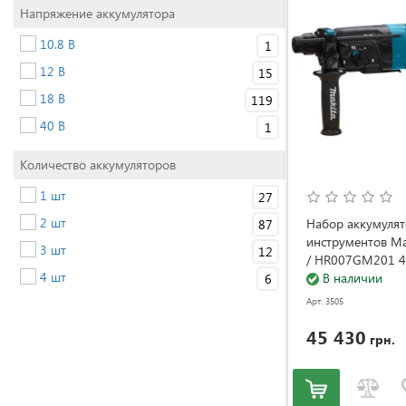
Напряжение аккумулятора
10.8 В
1
12 В
15
18 В
119
40 В
1
Количество аккумуляторов
1 шт
27
2 шт
Набор аккумуля
87
инструментов M
3 шт
12
/ HR007GM201 40
4 шт
(SET-HR007GM20
В наличии
6
Арт: 3505
45 430
грн.