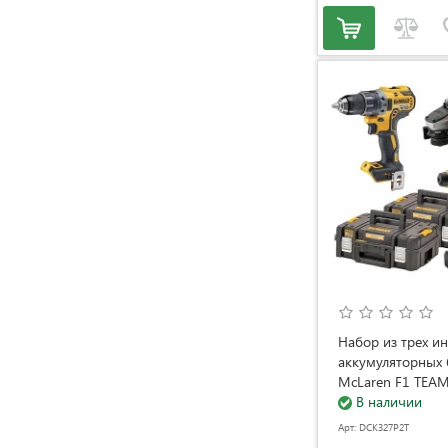
Набор из трех и
аккумуляторных
McLaren F1 TEAM
EDITION DeWALT
В наличии
(АКБ и ЗУ) (DCK3
Арт: DCK327P2T