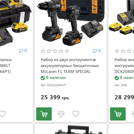
0
0
торных
Набор из двух инструментов
Набор ак
eWALT
аккумуляторных бесщеточных
инструме
66P3)
McLaren F1 TEAM SPECIAL
DCK2080P
EDITION DeWALT
В наличии
В нали
DCK2222MP2T (АКБ и ЗУ)
Арт: DCK2222MP2T
Арт: 2356
(DCK2222MP2T)
25 399
28 29
грн.