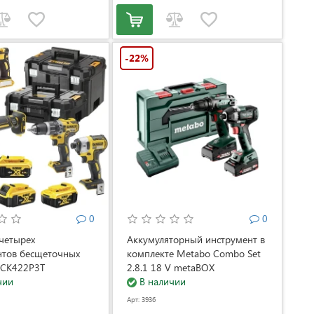
-22%
0
0
четырех
Аккумуляторный инструмент в
нтов бесщеточных
комплекте Metabo Combo Set
CK422P3T
2.8.1 18 V metaBOX
3T)
чии
(685193000)
В наличии
Арт: 3936