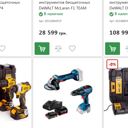
есщеточных
инструментов бесщеточных
инструме
P4
DeWALT McLaren F1 TEAM
DeWALT D
LIMITED EDITION DCK200MP2T
В наличии
(DCK865P
В нали
(DCK200MP2T)
Арт: DCK200MP2T
Арт: DCK865P
28 599
108 9
грн.
-0%