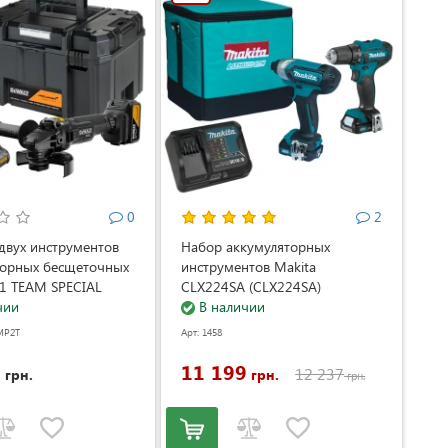
0
2
двух инструментов
Набор аккумуляторных
торных бесщеточных
инструментов Makita
F1 TEAM SPECIAL
CLX224SA (CLX224SA)
DeWALT
чии
В наличии
P2T (АКБ и ЗУ)
MP2T
Арт: 1458
MP2T)
9
11 199
12 237
грн.
грн.
грн.