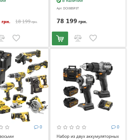
чии
В наличии
Арт: DCK685P3T
8
78 199
18 199
грн.
грн.
грн.
0
0
 восьми
Набор из двух аккумуляторных