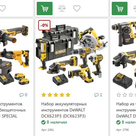
-0%
0
1
нструментов
Набор аккумуляторных
Набор из 
 бесщеточных
инструментов DeWALT
инструме
 SPECIAL
DCK623P3 (DCK623P3)
DeWALT D
 DCK327P2T
В наличии
(DCK422P
В нали
27P2T)
Арт: 2361
Арт: 2795