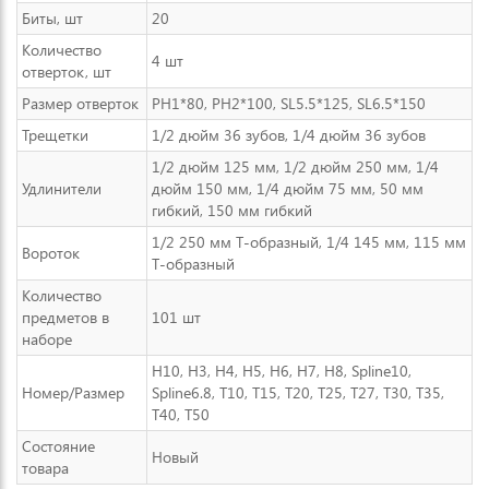
Биты, шт
20
Количество
4 шт
отверток, шт
Размер отверток
PH1*80, PH2*100, SL5.5*125, SL6.5*150
Трещетки
1/2 дюйм 36 зубов, 1/4 дюйм 36 зубов
1/2 дюйм 125 мм, 1/2 дюйм 250 мм, 1/4
Удлинители
дюйм 150 мм, 1/4 дюйм 75 мм, 50 мм
гибкий, 150 мм гибкий
1/2 250 мм Т-образный, 1/4 145 мм, 115 мм
Вороток
Т-образный
Количество
предметов в
101 шт
наборе
H10, H3, H4, H5, H6, H7, H8, Spline10,
Номер/Размер
Spline6.8, T10, T15, T20, T25, T27, T30, T35,
T40, T50
Состояние
Новый
товара