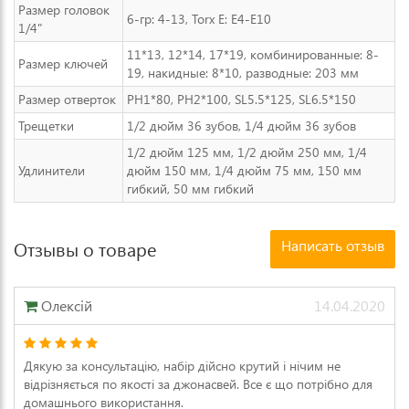
Размер головок
6-гр: 4-13, Torx E: E4-E10
1/4"
11*13, 12*14, 17*19, комбинированные: 8-
Размер ключей
19, накидные: 8*10, разводные: 203 мм
Размер отверток
PH1*80, PH2*100, SL5.5*125, SL6.5*150
Трещетки
1/2 дюйм 36 зубов, 1/4 дюйм 36 зубов
1/2 дюйм 125 мм, 1/2 дюйм 250 мм, 1/4
Удлинители
дюйм 150 мм, 1/4 дюйм 75 мм, 150 мм
гибкий, 50 мм гибкий
Написать отзыв
Отзывы о товаре
Олексій
14.04.2020
Дякую за консультацію, набір дійсно крутий і нічим не
відрізняється по якості за джонасвей. Все є що потрібно для
домашнього використання.