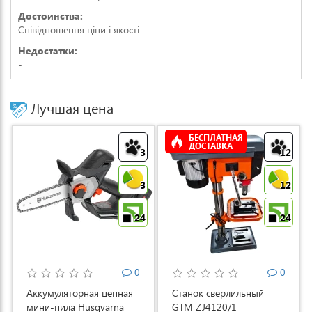
Достоинства:
Співідношення ціни і якості
Недостатки:
-
Лучшая цена
БЕСПЛАТНАЯ
ДОСТАВКА
3
12
3
12
24
24
0
0
Аккумуляторная цепная
Станок сверлильный
мини-пила Husqvarna
GTM ZJ4120/1