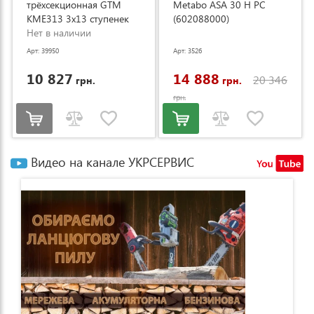
трёхсекционная GTM
Metabo ASA 30 H PC
KME313 3x13 ступенек
(602088000)
3.53-8.93м (KME313)
Нет в наличии
Арт: 39950
Арт: 3526
10 827
14 888
20 346
грн.
грн.
грн.
Видео на канале УКРСЕРВИС