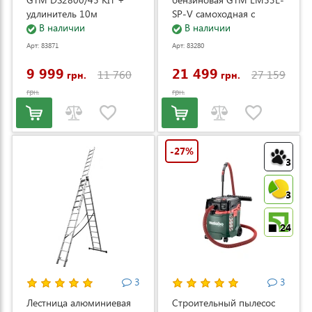
удлинитель 10м
SP-V самоходная с
(DS2800/45_KIT+ext.cord)
В наличии
электростартером и
В наличии
регулировкой скорости
Арт: 83871
Арт: 83280
(LM53E-SP-V)
9 999
21 499
11 760
27 159
грн.
грн.
грн.
грн.
-27%
3
3
24
3
3
Лестница алюминиевая
Строительный пылесос