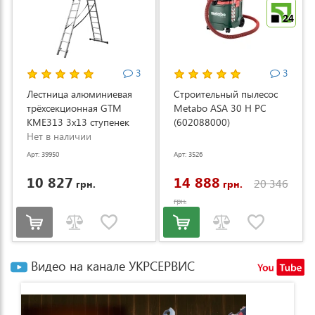
24
3
3
Лестница алюминиевая
Строительный пылесос
трёхсекционная GTM
Metabo ASA 30 H PC
KME313 3x13 ступенек
(602088000)
3.53-8.93м (KME313)
Нет в наличии
Арт: 39950
Арт: 3526
10 827
14 888
20 346
грн.
грн.
грн.
Видео на канале УКРСЕРВИС