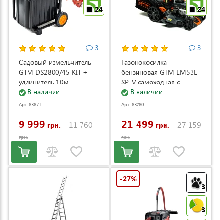
24
24
3
3
Садовый измельчитель
Газонокосилка
GTM DS2800/45 KIT +
бензиновая GTM LM53E-
удлинитель 10м
SP-V самоходная с
(DS2800/45_KIT+ext.cord)
В наличии
электростартером и
В наличии
регулировкой скорости
Арт: 83871
Арт: 83280
(LM53E-SP-V)
9 999
21 499
11 760
27 159
грн.
грн.
грн.
грн.
-27%
3
3