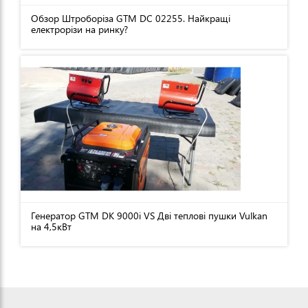
Обзор Штроборіза GTM DC 02255. Найкращі
електрорізи на ринку?
Генератор GTM DK 9000i VS Дві теплові пушки Vulkan
на 4,5кВт