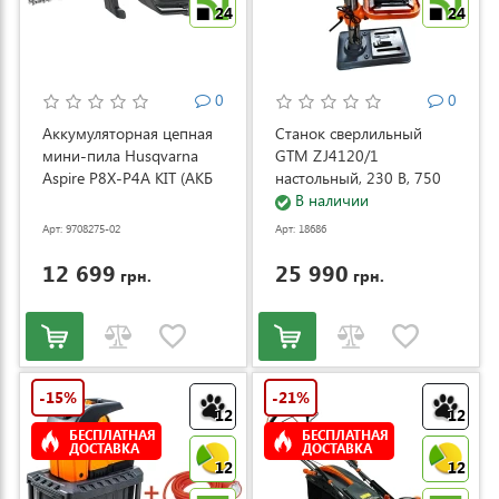
24
24
0
0
Аккумуляторная цепная
Станок сверлильный
мини-пила Husqvarna
GTM ZJ4120/1
Aspire P8X-P4A KIT (АКБ
настольный, 230 В, 750
и ЗУ) (9708275-02)
Вт (ZJ4120/1)
В наличии
Арт: 9708275-02
Арт: 18686
12 699
25 990
грн.
грн.
-15%
-21%
12
12
БЕСПЛАТНАЯ
БЕСПЛАТНАЯ
ДОСТАВКА
ДОСТАВКА
12
12