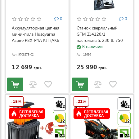
0
0
Аккумуляторная цепная
Станок сверлильный
мини-пила Husqvarna
GTM ZJ4120/1
Aspire P8X-P4A KIT (АКБ
настольный, 230 В, 750
и ЗУ) (9708275-02)
Вт (ZJ4120/1)
В наличии
Арт: 9708275-02
Арт: 18686
12 699
25 990
грн.
грн.
-15%
-21%
12
12
БЕСПЛАТНАЯ
БЕСПЛАТНАЯ
ДОСТАВКА
ДОСТАВКА
12
12
24
24