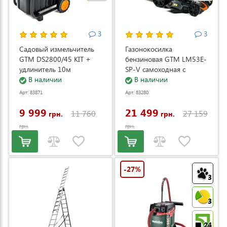
3
3
Садовый измельчитель
Газонокосилка
GTM DS2800/45 KIT +
бензиновая GTM LM53E-
удлинитель 10м
SP-V самоходная с
(DS2800/45_KIT+ext.cord)
В наличии
электростартером и
В наличии
регулировкой скорости
Арт: 83871
Арт: 83280
(LM53E-SP-V)
9 999
21 499
11 760
27 159
грн.
грн.
грн.
грн.
-27%
3
3
24