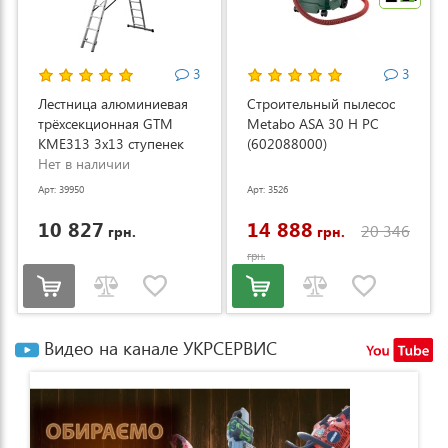
3
3
Лестница алюминиевая
Строительный пылесос
трёхсекционная GTM
Metabo ASA 30 H PC
KME313 3x13 ступенек
(602088000)
3.53-8.93м (KME313)
Нет в наличии
Арт: 39950
Арт: 3526
10 827
14 888
20 346
грн.
грн.
грн.
Видео на канале УКРСЕРВИС