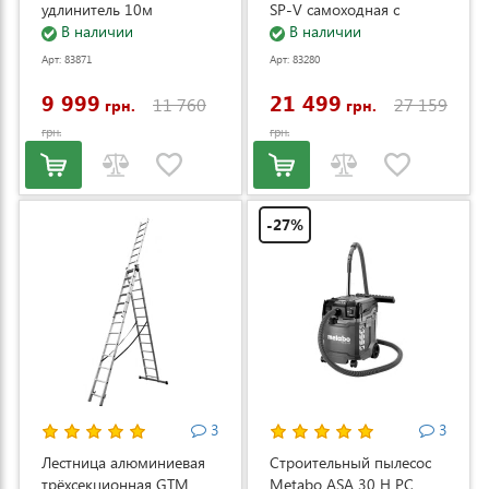
удлинитель 10м
SP-V самоходная с
(DS2800/45_KIT+ext.cord)
В наличии
электростартером и
В наличии
регулировкой скорости
Арт: 83871
Арт: 83280
(LM53E-SP-V)
9 999
21 499
11 760
27 159
грн.
грн.
грн.
грн.
-27%
3
3
Лестница алюминиевая
Строительный пылесос
трёхсекционная GTM
Metabo ASA 30 H PC