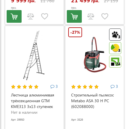
11 760
27 159
грн.
грн.
грн.
грн.
-27%
3
3
24
3
3
Лестница алюминиевая
Строительный пылесос
трёхсекционная GTM
Metabo ASA 30 H PC
KME313 3x13 ступенек
(602088000)
3.53-8.93м (KME313)
Нет в наличии
Арт: 39950
Арт: 3526