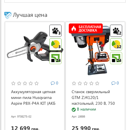
Лучшая цена
БЕСПЛАТНАЯ
ДОСТАВКА
3
12
3
12
24
24
0
0
Аккумуляторная цепная
Станок сверлильный
мини-пила Husqvarna
GTM ZJ4120/1
Aspire P8X-P4A KIT (АКБ
настольный, 230 В, 750
и ЗУ) (9708275-02)
Вт (ZJ4120/1)
В наличии
Арт: 9708275-02
Арт: 18686
12 699
25 990
грн.
грн.