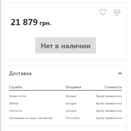
21 879
грн.
Нет в наличии
Доставка
Служба
Отправка
Стоимость
Новая почта
Сегодня
Тариф перевозчика
Delivery
Сегодня
Тариф перевозчика
Укрпочта
Сегодня
Тариф перевозчика
Самовывоз из наших магазинов
Уточняйте
Тариф перевозчика