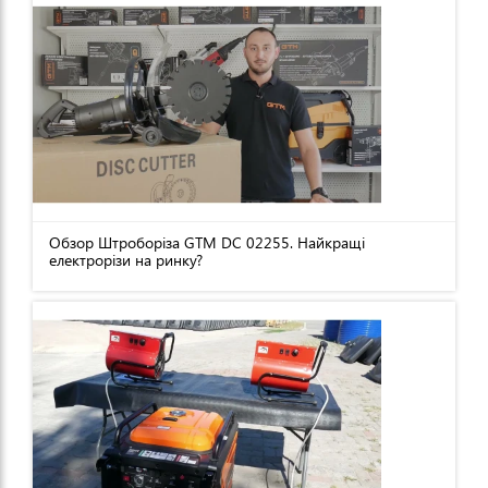
Обзор Штроборіза GTM DC 02255. Найкращі
електрорізи на ринку?