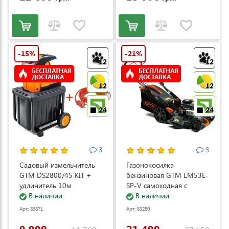
-15%
-21%
12
12
БЕСПЛАТНАЯ
БЕСПЛАТНАЯ
ДОСТАВКА
ДОСТАВКА
12
12
24
24
3
3
Садовый измельчитель
Газонокосилка
GTM DS2800/45 KIT +
бензиновая GTM LM53E-
удлинитель 10м
SP-V самоходная с
(DS2800/45_KIT+ext.cord)
В наличии
электростартером и
В наличии
регулировкой скорости
Арт: 83871
Арт: 83280
(LM53E-SP-V)
9 999
21 499