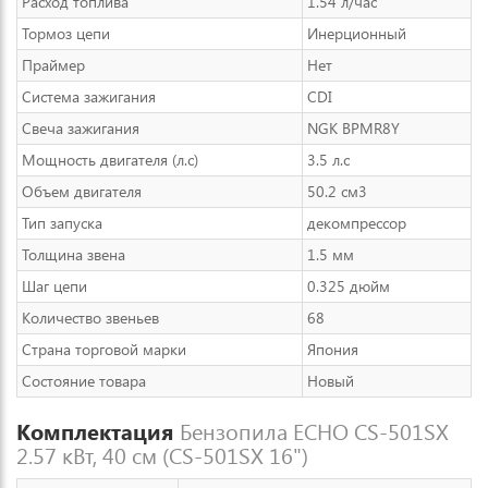
Расход топлива
1.54 л/час
Тормоз цепи
Инерционный
Праймер
Нет
Система зажигания
CDI
Свеча зажигания
NGK BPMR8Y
Мощность двигателя (л.с)
3.5 л.с
Объем двигателя
50.2 см3
Тип запуска
декомпрессор
Толщина звена
1.5 мм
Шаг цепи
0.325 дюйм
Количество звеньев
68
Страна торговой марки
Япония
Состояние товара
Новый
Комплектация
Бензопила ECHO CS-501SX
2.57 кВт, 40 см (CS-501SX 16")