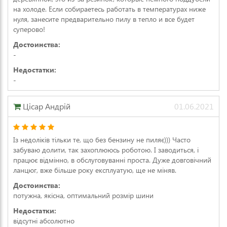
на холоде. Если собираетесь работать в температурах ниже
нуля, занесите предварительно пилу в тепло и все будет
суперово!
Достоинства:
-
Недостатки:
-
Цісар Андрій
01.06.2021
Із недоліків тільки те, що без бензину не пиляє))) Часто
забуваю долити, так захоплююсь роботою. І заводиться, і
працює відмінно, в обслуговуванні проста. Дуже довговічний
ланцюг, вже більше року експлуатую, ще не міняв.
Достоинства:
потужна, якісна, оптимальний розмір шини
Недостатки:
відсутні абсолютно