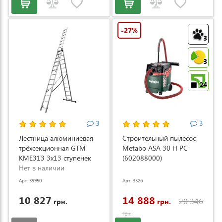
-27%
3
3
24
3
3
Лестница алюминиевая
Строительный пылесос
трёхсекционная GTM
Metabo ASA 30 H PC
KME313 3x13 ступенек
(602088000)
3.53-8.93м (KME313)
Нет в наличии
Арт: 39950
Арт: 3526
10 827
14 888
20 346
грн.
грн.
грн.