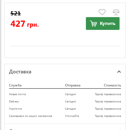
521
427
грн.
Купить
Доставка
Служба
Отправка
Стоимость
Новая почта
Сегодня
Тариф перевозчика
Delivery
Сегодня
Тариф перевозчика
Укрпочта
Сегодня
Тариф перевозчика
Самовывоз из наших магазинов
Уточняйте
Тариф перевозчика