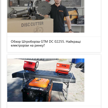
Обзор Штроборіза GTM DC 02255. Найкращі
електрорізи на ринку?