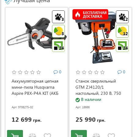
БЕСПЛАТНАЯ
ДОСТАВКА
3
12
3
12
24
24
0
0
Аккумуляторная цепная
Станок сверлильный
мини-пила Husqvarna
GTM ZJ4120/1
Aspire P8X-P4A KIT (АКБ
настольный, 230 В, 750
и ЗУ) (9708275-02)
Вт (ZJ4120/1)
В наличии
Арт: 9708275-02
Арт: 18686
12 699
25 990
грн.
грн.