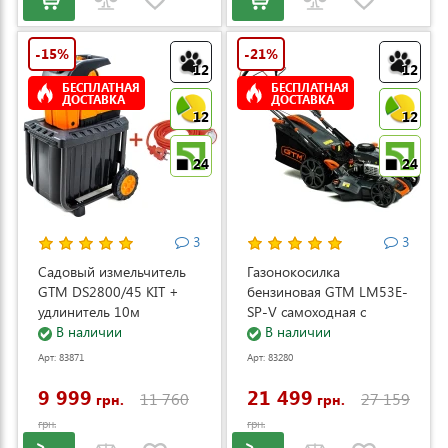
-15%
-21%
12
12
БЕСПЛАТНАЯ
БЕСПЛАТНАЯ
ДОСТАВКА
ДОСТАВКА
12
12
24
24
3
3
Садовый измельчитель
Газонокосилка
GTM DS2800/45 KIT +
бензиновая GTM LM53E-
удлинитель 10м
SP-V самоходная с
(DS2800/45_KIT+ext.cord)
В наличии
электростартером и
В наличии
регулировкой скорости
Арт: 83871
Арт: 83280
(LM53E-SP-V)
9 999
21 499
11 760
27 159
грн.
грн.
грн.
грн.