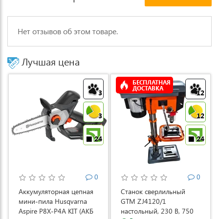
Нет отзывов об этом товаре.
Лучшая цена
БЕСПЛАТНАЯ
ДОСТАВКА
3
12
3
12
24
24
0
0
Аккумуляторная цепная
Станок сверлильный
мини-пила Husqvarna
GTM ZJ4120/1
Aspire P8X-P4A KIT (АКБ
настольный, 230 В, 750