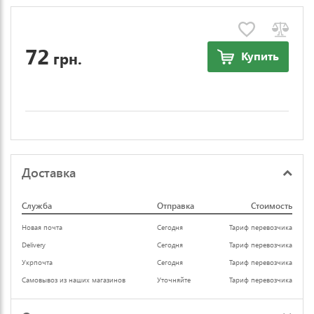
72
грн.
Купить
Доставка
Служба
Отправка
Стоимость
Новая почта
Сегодня
Тариф перевозчика
Delivery
Сегодня
Тариф перевозчика
Укрпочта
Сегодня
Тариф перевозчика
Самовывоз из наших магазинов
Уточняйте
Тариф перевозчика