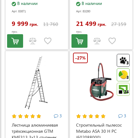
(DS2800/45_KIT+ext.cord)
В наличии
электростартером и
В наличии
регулировкой скорости
Арт: 83871
Арт: 83280
(LM53E-SP-V)
9 999
21 499
11 760
27 159
грн.
грн.
грн.
грн.
-27%
3
3
24
3
3
Лестница алюминиевая
Строительный пылесос
трёхсекционная GTM
Metabo ASA 30 H PC
KME313 3x13 ступенек
(602088000)