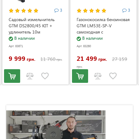
3
3
Садовый измельчитель
Газонокосилка бензиновая
GTM DS2800/45 KIT +
GTM LM53E-SP-V
удлинитель 10м
самоходная с
(DS2800/45_KIT+ext.cord)
В наличии
электростартером и
В наличии
регулировкой скорости
Арт: 83871
Арт: 83280
(LM53E-SP-V)
9 999
21 499
11 760
27 159
грн.
грн.
грн.
грн.