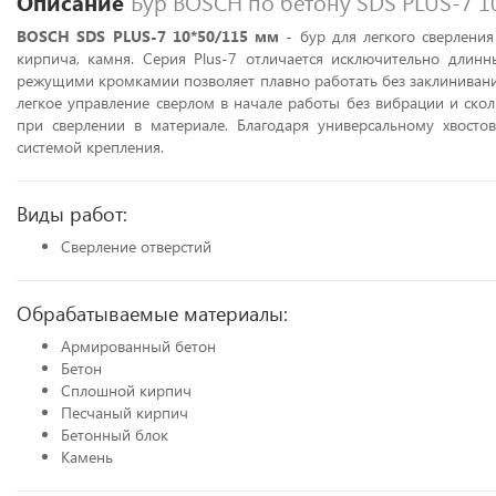
Описание
Бур BOSCH по бетону SDS PLUS-7 1
BOSCH SDS PLUS-7 10*50/115 мм
- бур для легкого сверления
кирпича, камня. Серия Plus-7 отличается исключительно длинн
режущими кромкамии позволяет плавно работать без заклинивани
легкое управление сверлом в начале работы без вибрации и ско
при сверлении в материале. Благодаря универсальному хвост
системой крепления.
Виды работ:
Сверление отверстий
Обрабатываемые материалы:
Армированный бетон
Бетон
Сплошной кирпич
Песчаный кирпич
Бетонный блок
Камень