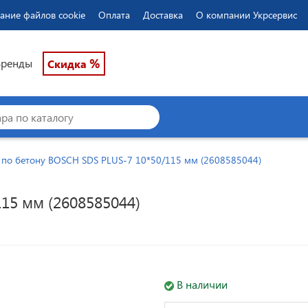
ание файлов cookie
Оплата
Доставка
О компании Укрсервис
%
Бренды
Скидка
 по бетону BOSCH SDS PLUS-7 10*50/115 мм (2608585044)
15 мм (2608585044)
В наличии