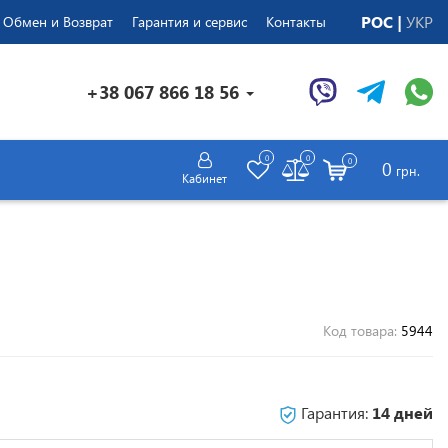
РОС
УКР
Обмен и Возврат
Гарантия и сервис
Контакты
+38 067 866 18 56
0
0
0
0
грн.
Кабинет
Код товара:
5944
Гарантия:
14 дней