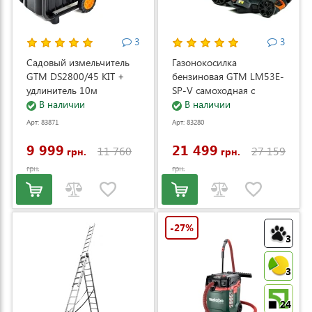
3
3
Садовый измельчитель
Газонокосилка
GTM DS2800/45 KIT +
бензиновая GTM LM53E-
удлинитель 10м
SP-V самоходная с
(DS2800/45_KIT+ext.cord)
В наличии
электростартером и
В наличии
регулировкой скорости
Арт: 83871
Арт: 83280
(LM53E-SP-V)
9 999
21 499
11 760
27 159
грн.
грн.
грн.
грн.
-27%
3
3
24