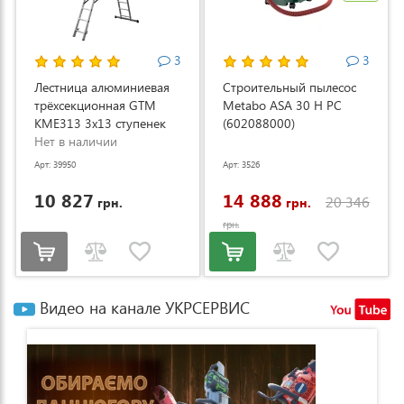
3
3
Лестница алюминиевая
Строительный пылесос
трёхсекционная GTM
Metabo ASA 30 H PC
KME313 3x13 ступенек
(602088000)
3.53-8.93м (KME313)
Нет в наличии
Арт: 39950
Арт: 3526
10 827
14 888
20 346
грн.
грн.
грн.
Видео на канале УКРСЕРВИС