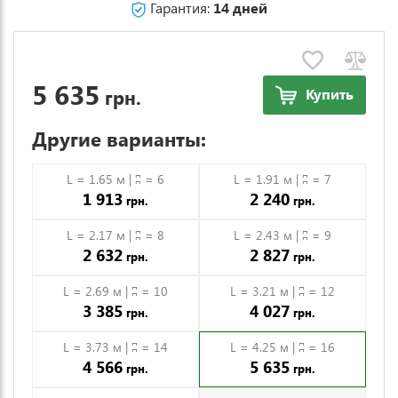
Гарантия:
14 дней
5 635
грн.
Купить
Другие варианты:
L = 1.65 м | ʭ = 6
L = 1.91 м | ʭ = 7
1 913
2 240
грн.
грн.
L = 2.17 м | ʭ = 8
L = 2.43 м | ʭ = 9
2 632
2 827
грн.
грн.
L = 2.69 м | ʭ = 10
L = 3.21 м | ʭ = 12
3 385
4 027
грн.
грн.
L = 3.73 м | ʭ = 14
L = 4.25 м | ʭ = 16
4 566
5 635
грн.
грн.