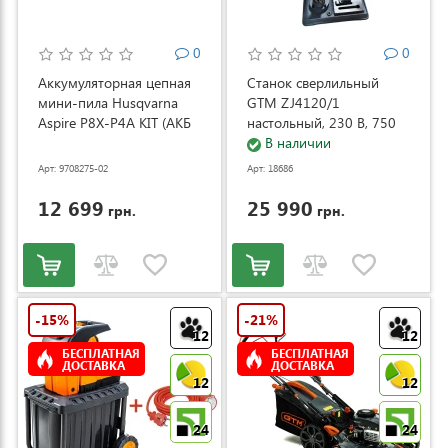
0
0
Аккумуляторная цепная
Станок сверлильный
мини-пила Husqvarna
GTM ZJ4120/1
Aspire P8X-P4A KIT (АКБ
настольный, 230 В, 750
и ЗУ) (9708275-02)
Вт (ZJ4120/1)
В наличии
Арт: 9708275-02
Арт: 18686
12 699
25 990
грн.
грн.
-15%
-21%
12
12
БЕСПЛАТНАЯ
БЕСПЛАТНАЯ
ДОСТАВКА
ДОСТАВКА
12
12
24
24