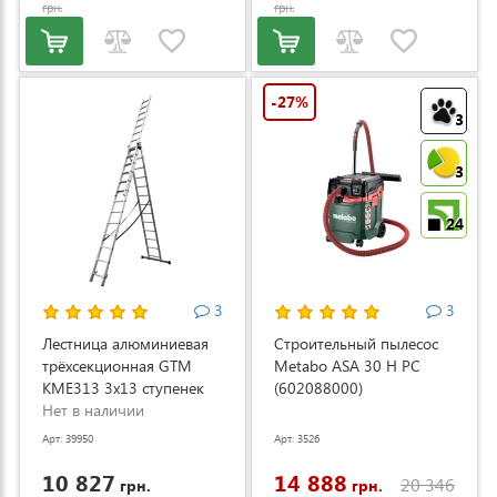
грн.
грн.
-27%
3
3
24
3
3
Лестница алюминиевая
Строительный пылесос
трёхсекционная GTM
Metabo ASA 30 H PC
KME313 3x13 ступенек
(602088000)
3.53-8.93м (KME313)
Нет в наличии
Арт: 39950
Арт: 3526
10 827
14 888
20 346
грн.
грн.