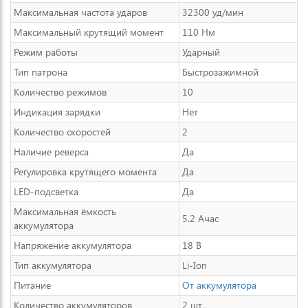
Максимальная частота ударов
32300 уд/мин
Максимальный крутящий момент
110 Нм
Режим работы
Ударный
Тип патрона
Быстрозажимной
Количество режимов
10
Индикация зарядки
Нет
Количество скоростей
2
Наличие реверса
Да
Регулировка крутящего момента
Да
LED-подсветка
Да
Максимальная ёмкость
5.2 Ачас
аккумулятора
Напряжение аккумулятора
18 В
Тип аккумулятора
Li-Ion
Питание
От аккумулятора
Количество аккумуляторов
2 шт