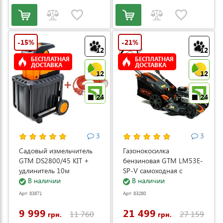
-15%
-21%
12
12
БЕСПЛАТНАЯ
БЕСПЛАТНАЯ
ДОСТАВКА
ДОСТАВКА
12
12
24
24
3
3
Садовый измельчитель
Газонокосилка
GTM DS2800/45 KIT +
бензиновая GTM LM53E-
удлинитель 10м
SP-V самоходная с
(DS2800/45_KIT+ext.cord)
В наличии
электростартером и
В наличии
регулировкой скорости
Арт: 83871
Арт: 83280
(LM53E-SP-V)
9 999
21 499
11 760
27 159
грн.
грн.