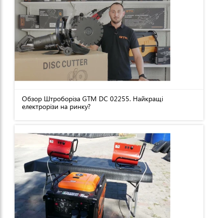
Обзор Штроборіза GTM DC 02255. Найкращі
електрорізи на ринку?