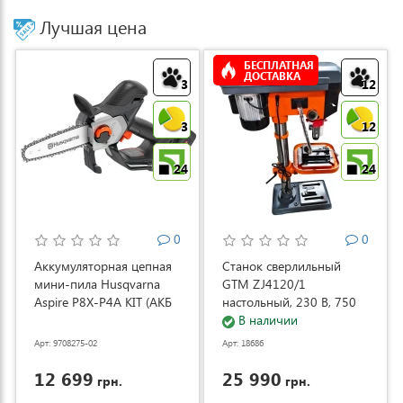
Лучшая цена
БЕСПЛАТНАЯ
ДОСТАВКА
3
12
3
12
24
24
0
0
Аккумуляторная цепная
Станок сверлильный
мини-пила Husqvarna
GTM ZJ4120/1
Aspire P8X-P4A KIT (АКБ
настольный, 230 В, 750
и ЗУ) (9708275-02)
Вт (ZJ4120/1)
В наличии
Арт: 9708275-02
Арт: 18686
12 699
25 990
грн.
грн.