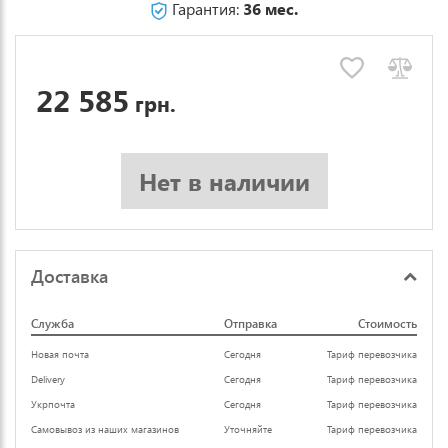
Гарантия:
36 мес.
22 585
грн.
Нет в наличии
Доставка
Служба
Отправка
Стоимость
Новая почта
Сегодня
Тариф перевозчика
Delivery
Сегодня
Тариф перевозчика
Укрпочта
Сегодня
Тариф перевозчика
Самовывоз из наших магазинов
Уточняйте
Тариф перевозчика