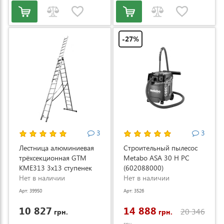
-27%
3
3
Лестница алюминиевая
Строительный пылесос
трёхсекционная GTM
Metabo ASA 30 H PC
KME313 3x13 ступенек
(602088000)
3.53-8.93м (KME313)
Нет в наличии
Нет в наличии
Арт: 39950
Арт: 3526
10 827
14 888
20 346
грн.
грн.
грн.