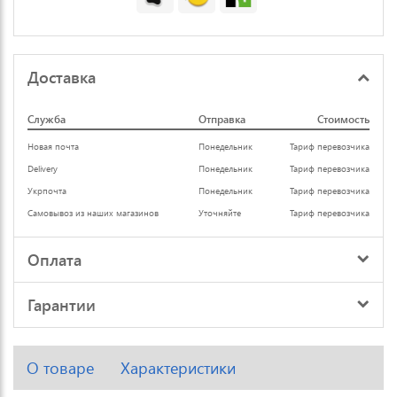
Доставка
Служба
Отправка
Стоимость
Новая почта
Понедельник
Тариф перевозчика
Delivery
Понедельник
Тариф перевозчика
Укрпочта
Понедельник
Тариф перевозчика
Самовывоз из наших магазинов
Уточняйте
Тариф перевозчика
Оплата
Гарантии
О товаре
Характеристики