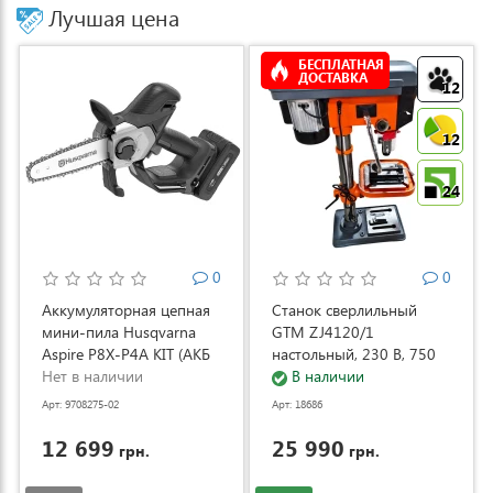
Лучшая цена
БЕСПЛАТНАЯ
ДОСТАВКА
12
12
24
0
0
Аккумуляторная цепная
Станок сверлильный
мини-пила Husqvarna
GTM ZJ4120/1
Aspire P8X-P4A KIT (АКБ
настольный, 230 В, 750
и ЗУ) (9708275-02)
Нет в наличии
Вт (ZJ4120/1)
В наличии
Арт: 9708275-02
Арт: 18686
12 699
25 990
грн.
грн.