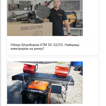
Обзор Штроборіза GTM DC 02255. Найкращі
електрорізи на ринку?