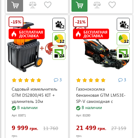
-15%
-21%
12
12
БЕСПЛАТНАЯ
БЕСПЛАТНАЯ
ДОСТАВКА
ДОСТАВКА
12
12
24
24
3
3
Садовый измельчитель
Газонокосилка
GTM DS2800/45 KIT +
бензиновая GTM LM53E-
удлинитель 10м
SP-V самоходная с
(DS2800/45_KIT+ext.cord)
В наличии
электростартером и
В наличии
регулировкой скорости
Арт: 83871
Арт: 83280
(LM53E-SP-V)
9 999
21 499
11 760
27 159
грн.
грн.
грн.
грн.