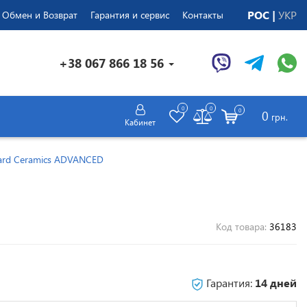
РОС
УКР
Обмен и Возврат
Гарантия и сервис
Контакты
+38 067 866 18 56
0
0
0
0
грн.
Кабинет
Hard Ceramics ADVANCED
Код товара:
36183
Гарантия:
14 дней