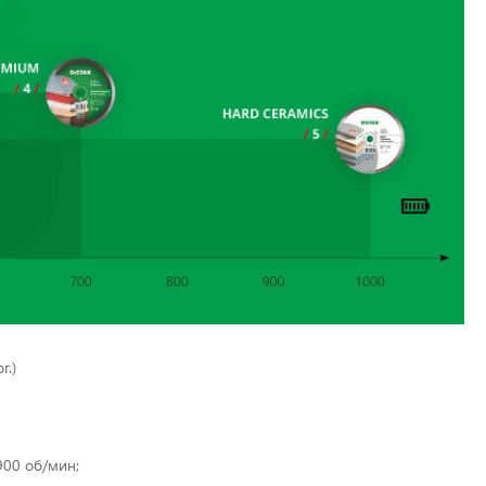
г.)
900 об/мин;