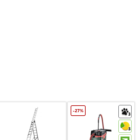
-27%
3
3