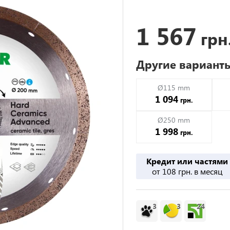
1 567
грн
Другие вариант
Ø115 mm
1 094
грн.
Ø250 mm
1 998
грн.
Кредит или частями
от 108 грн. в месяц
3
3
24