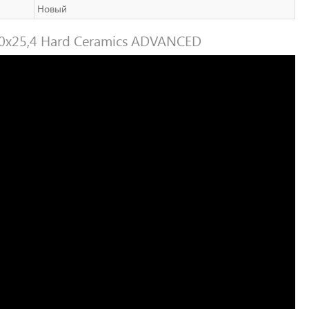
Новый
0x25,4 Hard Ceramics ADVANCED