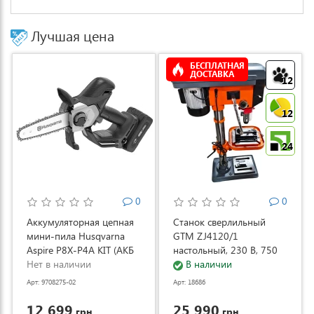
Лучшая цена
БЕСПЛАТНАЯ
ДОСТАВКА
12
12
24
0
0
Аккумуляторная цепная
Станок сверлильный
мини-пила Husqvarna
GTM ZJ4120/1
Aspire P8X-P4A KIT (АКБ
настольный, 230 В, 750
и ЗУ) (9708275-02)
Нет в наличии
Вт (ZJ4120/1)
В наличии
Арт: 9708275-02
Арт: 18686
12 699
25 990
грн.
грн.