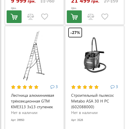
9 999
21 499
11 760
27 159
грн.
грн.
грн.
грн.
-27%
3
3
Лестница алюминиевая
Строительный пылесос
трёхсекционная GTM
Metabo ASA 30 H PC
KME313 3x13 ступенек
(602088000)
3.53-8.93м (KME313)
Нет в наличии
Нет в наличии
Арт: 39950
Арт: 3526