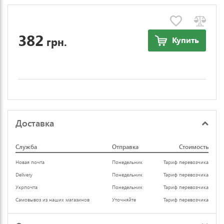
382
грн.
Купить
Доставка
Служба
Отправка
Стоимость
Новая почта
Понедельник
Тариф перевозчика
Delivery
Понедельник
Тариф перевозчика
Укрпочта
Понедельник
Тариф перевозчика
Самовывоз из наших магазинов
Уточняйте
Тариф перевозчика