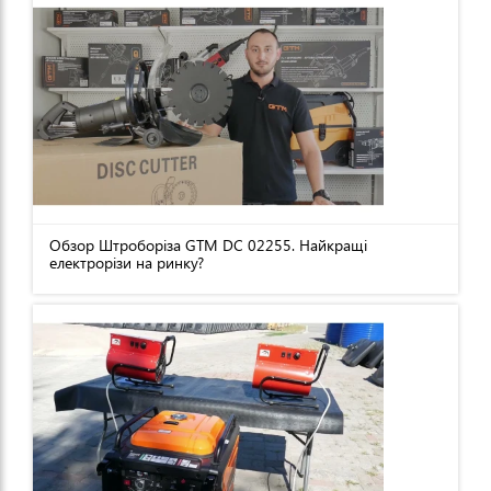
Обзор Штроборіза GTM DC 02255. Найкращі
електрорізи на ринку?