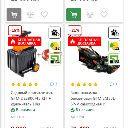
-15%
-21%
12
12
БЕСПЛАТНАЯ
БЕСПЛАТНАЯ
ДОСТАВКА
ДОСТАВКА
12
12
24
24
3
3
Садовый измельчитель
Газонокосилка
GTM DS2800/45 KIT +
бензиновая GTM LM53E-
удлинитель 10м
SP-V самоходная с
(DS2800/45_KIT+ext.cord)
В наличии
электростартером и
В наличии
регулировкой скорости
Арт: 83871
Арт: 83280
(LM53E-SP-V)