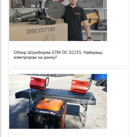
Обзор Штроборіза GTM DC 02255. Найкращі
електрорізи на ринку?