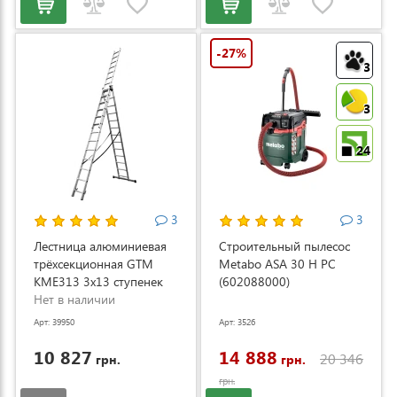
-27%
3
3
24
3
3
Лестница алюминиевая
Строительный пылесос
трёхсекционная GTM
Metabo ASA 30 H PC
KME313 3x13 ступенек
(602088000)
3.53-8.93м (KME313)
Нет в наличии
Арт: 39950
Арт: 3526
10 827
14 888
20 346
грн.
грн.
грн.