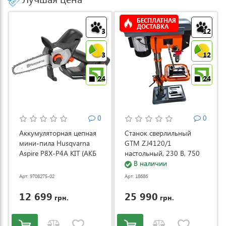
БЕСПЛАТНАЯ
ДОСТАВКА
3
12
3
12
24
24
0
0
Аккумуляторная цепная
Станок сверлильный
мини-пила Husqvarna
GTM ZJ4120/1
Aspire P8X-P4A KIT (АКБ
настольный, 230 В, 750
и ЗУ) (9708275-02)
Вт (ZJ4120/1)
В наличии
Арт: 9708275-02
Арт: 18686
12 699
25 990
грн.
грн.