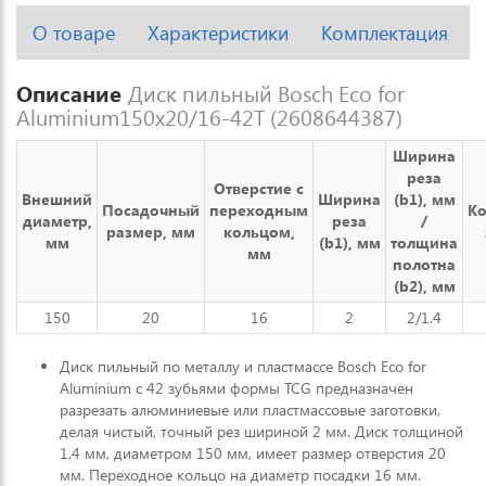
О товаре
Характеристики
Комплектация
Описание
Диск пильный Bosch Eco for
Aluminium150x20/16-42T (2608644387)
Ширина
реза
Отверстие с
Внешний
Ширина
(b1), мм
Посадочный
переходным
Ко
диаметр,
реза
/
размер, мм
кольцом,
мм
(b1), мм
толщина
мм
полотна
(b2), мм
150
20
16
2
2/1.4
Диск пильный по металлу и пластмассе Bosch Eco for
Aluminium с 42 зубьями формы TCG предназначен
разрезать алюминиевые или пластмассовые заготовки,
делая чистый, точный рез шириной 2 мм. Диск толщиной
1,4 мм, диаметром 150 мм, имеет размер отверстия 20
мм. Переходное кольцо на диаметр посадки 16 мм.