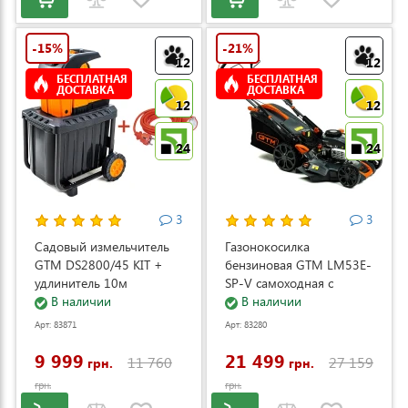
-15%
-21%
12
12
БЕСПЛАТНАЯ
БЕСПЛАТНАЯ
ДОСТАВКА
ДОСТАВКА
12
12
24
24
3
3
Садовый измельчитель
Газонокосилка
GTM DS2800/45 KIT +
бензиновая GTM LM53E-
удлинитель 10м
SP-V самоходная с
(DS2800/45_KIT+ext.cord)
В наличии
электростартером и
В наличии
регулировкой скорости
Арт: 83871
Арт: 83280
(LM53E-SP-V)
9 999
21 499
11 760
27 159
грн.
грн.
грн.
грн.