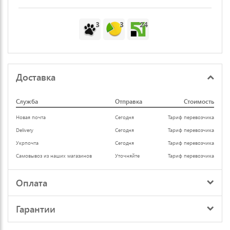
3
3
24
Доставка
Служба
Отправка
Стоимость
Новая почта
Сегодня
Тариф перевозчика
Delivery
Сегодня
Тариф перевозчика
Укрпочта
Сегодня
Тариф перевозчика
Самовывоз из наших магазинов
Уточняйте
Тариф перевозчика
Оплата
Гарантии