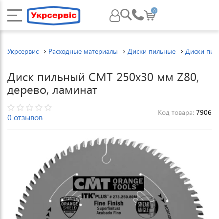
0
Укрсервис
Расходные материалы
Диски пильные
Диски пи
Диск пильный CMT 250х30 мм Z80,
дерево, ламинат
Код товара:
7906
0 отзывов