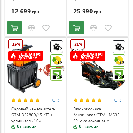
12 699
25 990
грн.
грн.
-15%
-21%
12
12
БЕСПЛАТНАЯ
БЕСПЛАТНАЯ
ДОСТАВКА
ДОСТАВКА
12
12
24
24
3
3
Садовый измельчитель
Газонокосилка
GTM DS2800/45 KIT +
бензиновая GTM LM53E-
удлинитель 10м
SP-V самоходная с
(DS2800/45_KIT+ext.cord)
В наличии
электростартером и
В наличии
регулировкой скорости