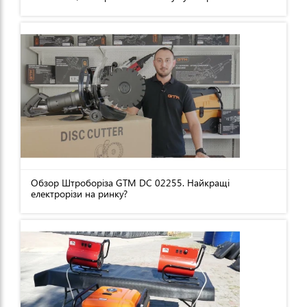
Обзор Штроборіза GTM DC 02255. Найкращі
електрорізи на ринку?