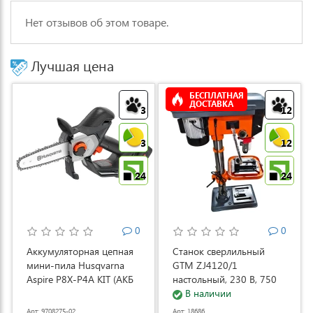
Нет отзывов об этом товаре.
Лучшая цена
БЕСПЛАТНАЯ
ДОСТАВКА
3
12
3
12
24
24
0
0
Аккумуляторная цепная
Станок сверлильный
мини-пила Husqvarna
GTM ZJ4120/1
Aspire P8X-P4A KIT (АКБ
настольный, 230 В, 750
и ЗУ) (9708275-02)
Вт (ZJ4120/1)
В наличии
Арт: 9708275-02
Арт: 18686