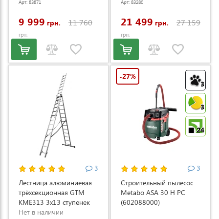
Арт: 83871
Арт: 83280
(LM53E-SP-V)
9 999
21 499
11 760
27 159
грн.
грн.
грн.
грн.
-27%
3
3
24
3
3
Лестница алюминиевая
Строительный пылесос
трёхсекционная GTM
Metabo ASA 30 H PC
KME313 3x13 ступенек
(602088000)
3.53-8.93м (KME313)
Нет в наличии