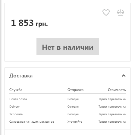
1 853
грн.
Нет в наличии
Доставка
Служба
Отправка
Стоимость
Новая почта
Сегодня
Тариф перевозчика
Delivery
Сегодня
Тариф перевозчика
Укрпочта
Сегодня
Тариф перевозчика
Самовывоз из наших магазинов
Уточняйте
Тариф перевозчика