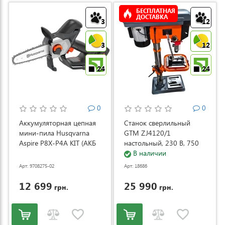
БЕСПЛАТНАЯ
ДОСТАВКА
3
12
3
12
24
24
0
0
Аккумуляторная цепная
Станок сверлильный
мини-пила Husqvarna
GTM ZJ4120/1
Aspire P8X-P4A KIT (АКБ
настольный, 230 В, 750
и ЗУ) (9708275-02)
Вт (ZJ4120/1)
В наличии
Арт: 9708275-02
Арт: 18686
12 699
25 990
грн.
грн.