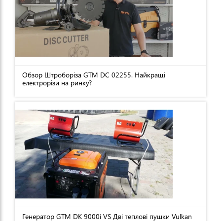
Обзор Штроборіза GTM DC 02255. Найкращі
електрорізи на ринку?
Генератор GTM DK 9000i VS Дві теплові пушки Vulkan