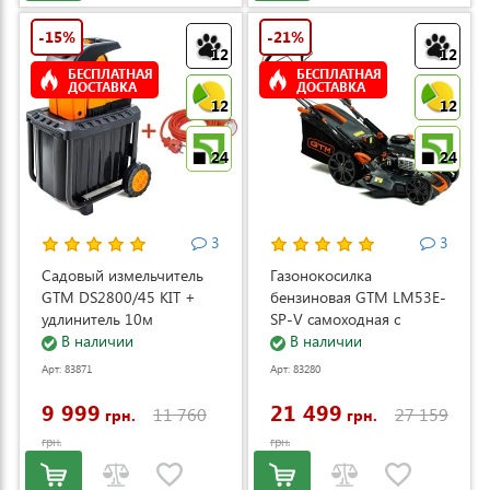
-15%
-21%
12
12
БЕСПЛАТНАЯ
БЕСПЛАТНАЯ
ДОСТАВКА
ДОСТАВКА
12
12
24
24
3
3
Садовый измельчитель
Газонокосилка
GTM DS2800/45 KIT +
бензиновая GTM LM53E-
удлинитель 10м
SP-V самоходная с
(DS2800/45_KIT+ext.cord)
В наличии
электростартером и
В наличии
регулировкой скорости
Арт: 83871
Арт: 83280
(LM53E-SP-V)
9 999
21 499
11 760
27 159
грн.
грн.
грн.
грн.