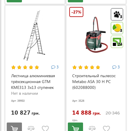
-27%
3
3
24
3
3
Лестница алюминиевая
Строительный пылесос
трёхсекционная GTM
Metabo ASA 30 H PC
KME313 3x13 ступенек
(602088000)
3.53-8.93м (KME313)
Нет в наличии
Арт: 39950
Арт: 3526
10 827
14 888
20 346
грн.
грн.
грн.