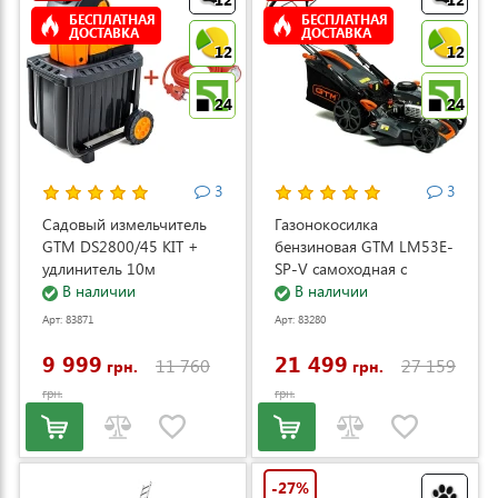
БЕСПЛАТНАЯ
БЕСПЛАТНАЯ
ДОСТАВКА
ДОСТАВКА
12
12
24
24
3
3
Садовый измельчитель
Газонокосилка
GTM DS2800/45 KIT +
бензиновая GTM LM53E-
удлинитель 10м
SP-V самоходная с
(DS2800/45_KIT+ext.cord)
В наличии
электростартером и
В наличии
регулировкой скорости
Арт: 83871
Арт: 83280
(LM53E-SP-V)
9 999
21 499
11 760
27 159
грн.
грн.
грн.
грн.
-27%