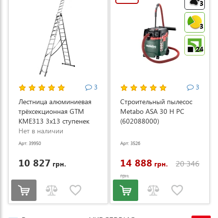
3
3
24
3
3
Лестница алюминиевая
Строительный пылесос
трёхсекционная GTM
Metabo ASA 30 H PC
KME313 3x13 ступенек
(602088000)
3.53-8.93м (KME313)
Нет в наличии
Арт: 39950
Арт: 3526
10 827
14 888
20 346
грн.
грн.
грн.