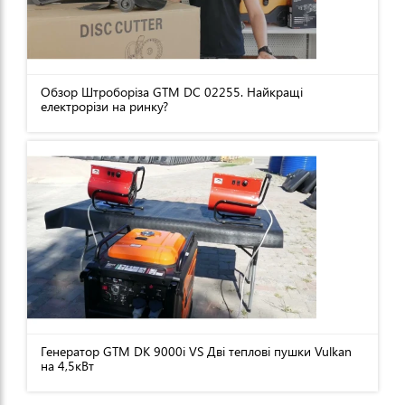
Обзор Штроборіза GTM DC 02255. Найкращі
електрорізи на ринку?
Генератор GTM DK 9000i VS Дві теплові пушки Vulkan
на 4,5кВт