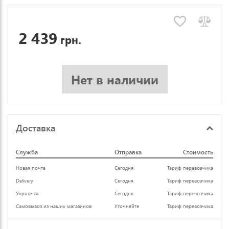
2 439
грн.
Нет в наличии
Доставка
Служба
Отправка
Стоимость
Новая почта
Сегодня
Тариф перевозчика
Delivery
Сегодня
Тариф перевозчика
Укрпочта
Сегодня
Тариф перевозчика
Самовывоз из наших магазинов
Уточняйте
Тариф перевозчика