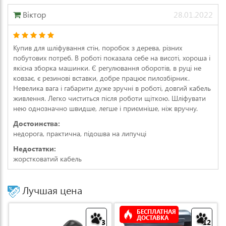
Віктор
28.01.2022
Купив для шліфування стін, поробок з дерева, різних
побутових потреб. В роботі показала себе на висоті, хороша і
якісна зборка машинки. Є регулювання оборотів, в руці не
ковзає, є резинові вставки, добре працює пилозбірник.
Невелика вага і габарити дуже зручні в роботі, довгий кабель
живлення. Легко чиститься після роботи щіткою. Шліфувати
нею однозначно швидше, легше і приємніше, ніж вручну.
Достоинства:
недорога, практична, підошва на липучці
Недостатки:
жорстковатий кабель
Лучшая цена
БЕСПЛАТНАЯ
ДОСТАВКА
3
12