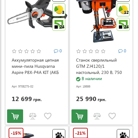
3
12
24
24
0
0
Аккумуляторная цепная
Станок сверлильный
мини-пила Husqvarna
GTM ZJ4120/1
Aspire P8X-P4A KIT (АКБ
настольный, 230 В, 750
и ЗУ) (9708275-02)
Вт (ZJ4120/1)
В наличии
Арт: 9708275-02
Арт: 18686
12 699
25 990
грн.
грн.
-15%
-21%
12
12