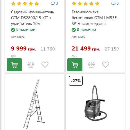
3
3
Садовый измельчитель
Газонокосилка
GTM DS2800/45 KIT +
бензиновая GTM LM53E-
удлинитель 10м
SP-V самоходная с
(DS2800/45_KIT+ext.cord)
В наличии
электростартером и
В наличии
регулировкой скорости
Арт: 83871
Арт: 83280
(LM53E-SP-V)
9 999
21 499
11 760
27 159
грн.
грн.
грн.
грн.
-27%