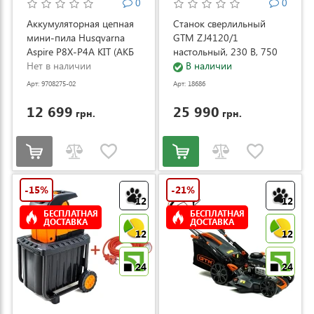
0
0
Аккумуляторная цепная
Станок сверлильный
мини-пила Husqvarna
GTM ZJ4120/1
Aspire P8X-P4A KIT (АКБ
настольный, 230 В, 750
и ЗУ) (9708275-02)
Нет в наличии
Вт (ZJ4120/1)
В наличии
Арт: 9708275-02
Арт: 18686
12 699
25 990
грн.
грн.
-15%
-21%
12
12
БЕСПЛАТНАЯ
БЕСПЛАТНАЯ
ДОСТАВКА
ДОСТАВКА
12
12
24
24