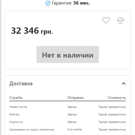
Гарантия:
36 мес.
32 346
грн.
Нет в наличии
Доставка
Служба
Отправка
Стоимость
Новая почта
Завтра
Тариф перевозчика
Delivery
Завтра
Тариф перевозчика
Укрпочта
Завтра
Тариф перевозчика
Самовывоз из наших магазинов
Уточняйте
Тариф перевозчика