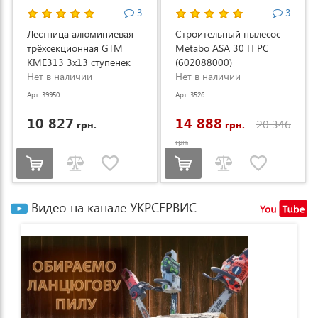
3
3
Лестница алюминиевая
Строительный пылесос
трёхсекционная GTM
Metabo ASA 30 H PC
KME313 3x13 ступенек
(602088000)
3.53-8.93м (KME313)
Нет в наличии
Нет в наличии
Арт: 39950
Арт: 3526
10 827
14 888
20 346
грн.
грн.
грн.
Видео на канале УКРСЕРВИС