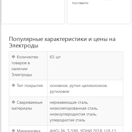
поставити
подключён к держателю
электрода) Работать прямо в
кайф. Рекомендую
Популярные характеристики и цены на
Электроды
🔷 Количество
65 шт
товаров в
наличии
Электроды
🔷 Тип покрытия
основное, рутил-целлюлозное,
рутиловое
🔷 Свариваемые
нержавеющая сталь,
материалы
низколегированная сталь,
низкоуглеродистая сталь,
углеродистая сталь
🔷 Маркировка
АНО-36, Т-590, УОНИ 7018, ЦЛ-11