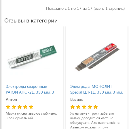
Показано с 1 по 17 из 17 (всего 1 страниц)
Отзывы в категории
Электроды МОНОЛИТ
Электроды МОНОЛИТ
Special ЦЛ-11, 350 мм, 3 мм,
Special ЦЧ-4, 450 мм, 4 мм,
1 кг
1 кг
Василь
Женя
Як на мене - трохи забагато
ИМХО, наилучшие результаты
шлаку, доводиться частіше
сварки дают при работе
обстукувати. Але варять якісно.
постоянным током с обратной
Авансом можна пятірку
полярностью (когда «+»