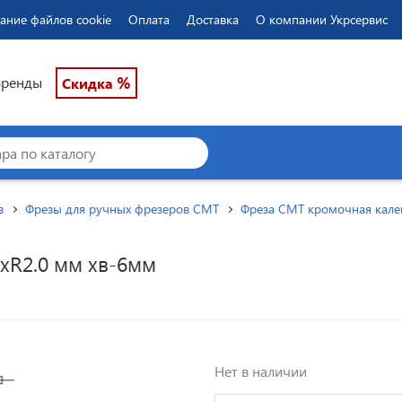
ание файлов cookie
Оплата
Доставка
О компании Укрсервис
%
Бренды
Скидка
в
Фрезы для ручных фрезеров CMT
Фреза CMT кромочная кале
хR2.0 мм хв-6мм
Нет в наличии