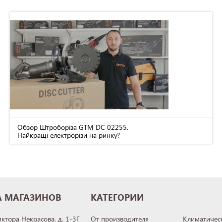
Обзор Штроборіза GTM DC 02255.
Найкращі електрорізи на ринку?
А МАГАЗИНОВ
КАТЕГОРИИ
иктора Некрасова, д. 1-3Г
От производителя
Климатическ