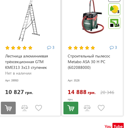
3
24
3
3
Лестница алюминиевая
Строительный пылесос
трёхсекционная GTM
Metabo ASA 30 H PC
KME313 3x13 ступенек
(602088000)
3.53-8.93м (KME313)
Нет в наличии
Арт: 39950
Арт: 3526
10 827
14 888
20 346
грн.
грн.
грн.