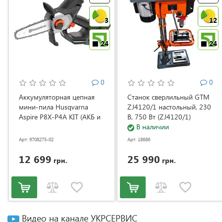
3
12
24
24
0
0
Аккумуляторная цепная
Станок сверлильный GTM
мини-пила Husqvarna
ZJ4120/1 настольный, 230
Aspire P8X-P4A KIT (АКБ и
В, 750 Вт (ZJ4120/1)
ЗУ) (9708275-02)
В наличии
Арт: 9708275-02
Арт: 18686
12 699
25 990
грн.
грн.
Видео на канале УКРСЕРВИС