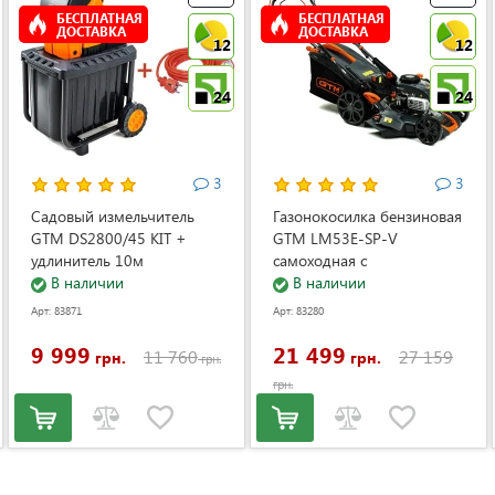
БЕСПЛАТНАЯ
БЕСПЛАТНАЯ
ДОСТАВКА
ДОСТАВКА
12
12
24
24
3
3
Садовый измельчитель
Газонокосилка бензиновая
GTM DS2800/45 KIT +
GTM LM53E-SP-V
удлинитель 10м
самоходная с
(DS2800/45_KIT+ext.cord)
В наличии
электростартером и
В наличии
регулировкой скорости
Арт: 83871
Арт: 83280
(LM53E-SP-V)
9 999
21 499
11 760
27 159
грн.
грн.
грн.
грн.