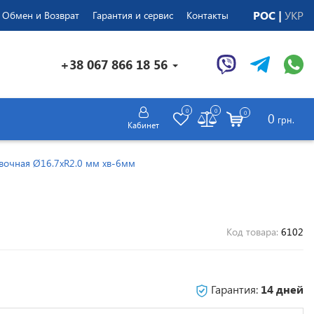
РОС
УКР
Обмен и Возврат
Гарантия и сервис
Контакты
+38 067 866 18 56
0
0
0
0
грн.
Кабинет
вочная Ø16.7хR2.0 мм хв-6мм
Код товара:
6102
Гарантия:
14 дней