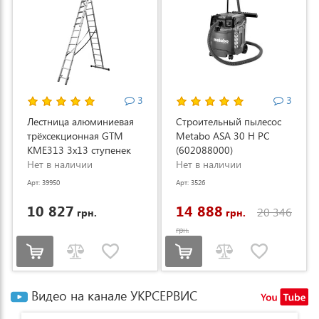
3
3
Лестница алюминиевая
Строительный пылесос
трёхсекционная GTM
Metabo ASA 30 H PC
KME313 3x13 ступенек
(602088000)
3.53-8.93м (KME313)
Нет в наличии
Нет в наличии
Арт: 39950
Арт: 3526
10 827
14 888
20 346
грн.
грн.
грн.
Видео на канале УКРСЕРВИС