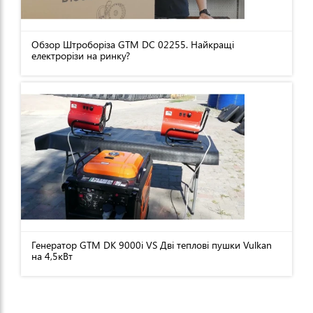
Обзор Штроборіза GTM DC 02255. Найкращі
електрорізи на ринку?
Генератор GTM DK 9000i VS Дві теплові пушки Vulkan
на 4,5кВт