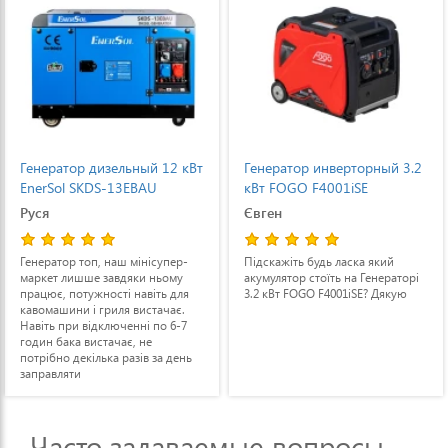
Генератор дизельный 12 кВт
Генератор инверторный 3.2
EnerSol SKDS-13EBAU
кВт FOGO F4001iSE
Руся
Євген
Генератор топ, наш мінісупер-
Підскажіть будь ласка який
маркет лишше завдяки ньому
акумулятор стоїть на Генераторі
працює, потужності навіть для
3.2 кВт FOGO F4001iSE? Дякую
кавомашини і гриля вистачає.
Навіть при відключенні по 6-7
годин бака вистачає, не
потрібно декілька разів за день
заправляти
Часто задаваемые вопросы