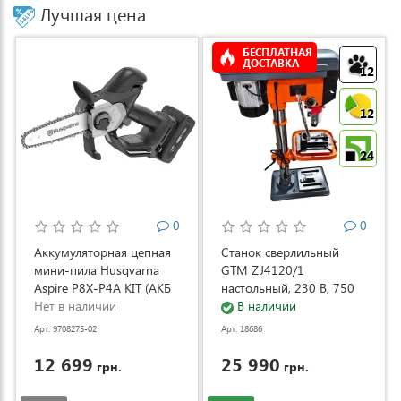
Лучшая цена
БЕСПЛАТНАЯ
ДОСТАВКА
12
12
24
0
0
Аккумуляторная цепная
Станок сверлильный
мини-пила Husqvarna
GTM ZJ4120/1
Aspire P8X-P4A KIT (АКБ
настольный, 230 В, 750
и ЗУ) (9708275-02)
Нет в наличии
Вт (ZJ4120/1)
В наличии
Арт: 9708275-02
Арт: 18686
12 699
25 990
грн.
грн.