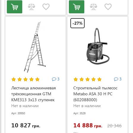
-27%
3
3
Лестница алюминиевая
Строительный пылесос
трёхсекционная GTM
Metabo ASA 30 H PC
KME313 3x13 ступенек
(602088000)
3.53-8.93м (KME313)
Нет в наличии
Нет в наличии
Арт: 39950
Арт: 3526
10 827
14 888
20 346
грн.
грн.
грн.