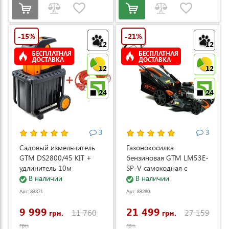
-15%
-21%
12
12
БЕСПЛАТНАЯ
БЕСПЛАТНАЯ
ДОСТАВКА
ДОСТАВКА
12
12
24
24
3
3
Садовый измельчитель
Газонокосилка
GTM DS2800/45 KIT +
бензиновая GTM LM53E-
удлинитель 10м
SP-V самоходная с
(DS2800/45_KIT+ext.cord)
В наличии
электростартером и
В наличии
регулировкой скорости
Арт: 83871
Арт: 83280
(LM53E-SP-V)
9 999
21 499
11 760
27 159
грн.
грн.
грн.
грн.