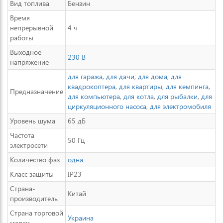
Вид топлива
Бензин
Время
непрерывной
4 ч
работы
Выходное
230 В
напряжение
для гаража
,
для дачи
,
для дома
,
для
квадрокоптера
,
для квартиры
,
для кемпинга
,
Предназначение
для компьютера
,
для котла
,
для рыбалки
,
для
циркуляционного насоса
,
для электромобиля
Уровень шума
65 дБ
Частота
50 Гц
электросети
Количество фаз
одна
Класс защиты
IP23
Страна-
Китай
производитель
Страна торговой
Украина
марки