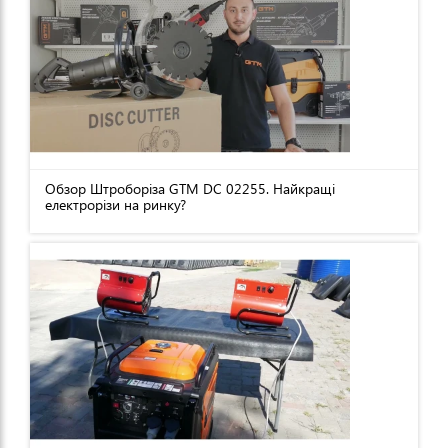
Обзор Штроборіза GTM DC 02255. Найкращі
електрорізи на ринку?