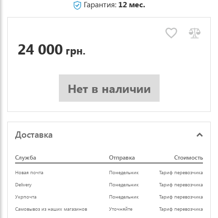
Гарантия:
12 мес.
24 000
грн.
Нет в наличии
Доставка
Служба
Отправка
Стоимость
Новая почта
Понедельник
Тариф перевозчика
Delivery
Понедельник
Тариф перевозчика
Укрпочта
Понедельник
Тариф перевозчика
Самовывоз из наших магазинов
Уточняйте
Тариф перевозчика