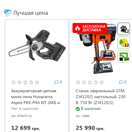
Лучшая цена
БЕСПЛАТНАЯ
ДОСТАВКА
12
12
24
0
0
Аккумуляторная цепная
Станок сверлильный GTM
мини-пила Husqvarna
ZJ4120/1 настольный, 230
Aspire P8X-P4A KIT (АКБ и
В, 750 Вт (ZJ4120/1)
ЗУ) (9708275-02)
Нет в наличии
В наличии
Арт: 9708275-02
Арт: 18686
12 699
25 990
грн.
грн.