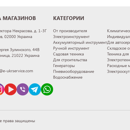
А МАГАЗИНОВ
КАТЕГОРИИ
иктора Некрасова, д. 1-3Г
От производителя
Климатическ
ев, 02000 Украина
Электроинструмент
Индивидуал
Аккумуляторный инструмент
Для автосер
Ручной инструмент
Складское 
ергея Зулинского, 44В
Садовая техника
Техника для
инница, 21022 Украина
Для строительства
Электротех
Генераторы
Расходные 
@e-ukrservice.com
Пневмооборудование
Электроску
Водоснабжение
се права защищены