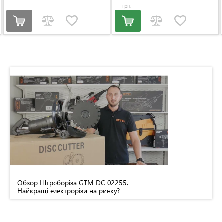
грн.
Обзор Штроборіза GTM DC 02255.
Найкращі електрорізи на ринку?