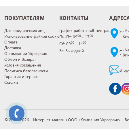
ПОКУПАТЕЛЯМ
КОНТАКТЫ
АДРЕС
Для юридических лиц
График работы call-центра:
ул. В
Использование файлов cookie
г. Ки
00
00
Пн-Пт: 09
- 17
Оплата
00
00
Сб: 09
- 14
Доставка
ул. С
Вс: Выходной
О компании Укрсервис
г. В
Обмен и Возврат
Условия соглашения
shop
Политика безопасности
Гарантия и сервис
Скидки
© 2011-2026 - Интернет-магазин ООО «Компания Укрсервис» - В