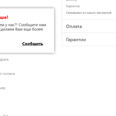
Укрпочта
Самовывоз из наших магазинов
чше!
ем у нас?! Сообщите нам
Оплата
 сделаем Вам еще более
Гарантии
Сообщить
драта
я головка
мер