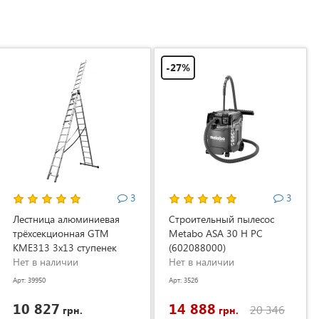
-27%
3
3
Лестница алюминиевая
Строительный пылесос
трёхсекционная GTM
Metabo ASA 30 H PC
KME313 3x13 ступенек
(602088000)
3.53-8.93м (KME313)
Нет в наличии
Нет в наличии
Арт: 39950
Арт: 3526
10 827
14 888
20 346
грн.
грн.