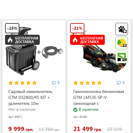
-15%
-21%
12
БЕСПЛАТНАЯ
БЕСПЛАТНАЯ
ДОСТАВКА
ДОСТАВКА
12
24
3
3
Садовый измельчитель
Газонокосилка бензиновая
GTM DS2800/45 KIT +
GTM LM53E-SP-V
удлинитель 10м
самоходная с
(DS2800/45_KIT+ext.cord)
Нет в наличии
электростартером и
В наличии
регулировкой скорости
Арт: 83871
Арт: 83280
(LM53E-SP-V)
9 999
21 499
11 760
27 159
грн.
грн.
грн.