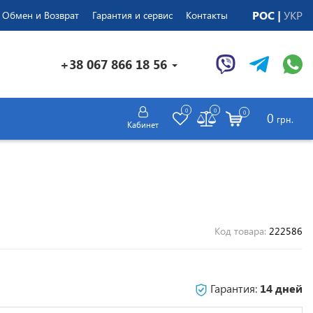
РОС
УКР
Обмен и Возврат
Гарантия и сервис
Контакты
+38 067 866 18 56
0
0
0
0
грн.
Кабинет
Код товара:
222586
Гарантия:
14 дней