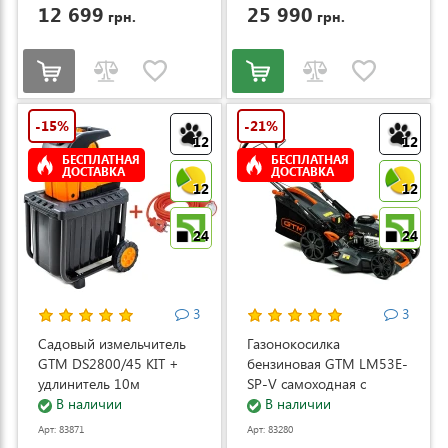
12 699
25 990
грн.
грн.
-15%
-21%
12
12
БЕСПЛАТНАЯ
БЕСПЛАТНАЯ
ДОСТАВКА
ДОСТАВКА
12
12
24
24
3
3
Садовый измельчитель
Газонокосилка
GTM DS2800/45 KIT +
бензиновая GTM LM53E-
удлинитель 10м
SP-V самоходная с
(DS2800/45_KIT+ext.cord)
В наличии
электростартером и
В наличии
регулировкой скорости
Арт: 83871
Арт: 83280
(LM53E-SP-V)