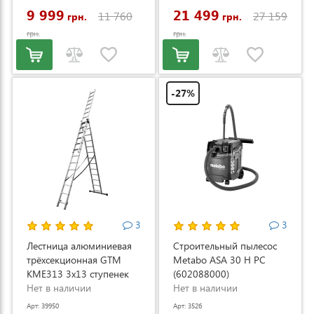
9 999
21 499
11 760
27 159
грн.
грн.
грн.
грн.
-27%
3
3
Лестница алюминиевая
Строительный пылесос
трёхсекционная GTM
Metabo ASA 30 H PC
KME313 3x13 ступенек
(602088000)
3.53-8.93м (KME313)
Нет в наличии
Нет в наличии
Арт: 39950
Арт: 3526