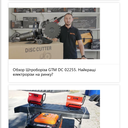
Обзор Штроборіза GTM DC 02255. Найкращі
електрорізи на ринку?