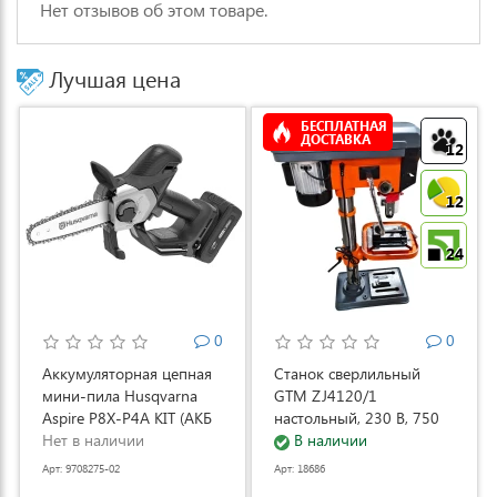
Нет отзывов об этом товаре.
Лучшая цена
БЕСПЛАТНАЯ
ДОСТАВКА
12
12
24
0
0
Аккумуляторная цепная
Станок сверлильный
мини-пила Husqvarna
GTM ZJ4120/1
Aspire P8X-P4A KIT (АКБ
настольный, 230 В, 750
и ЗУ) (9708275-02)
Нет в наличии
Вт (ZJ4120/1)
В наличии
Арт: 9708275-02
Арт: 18686