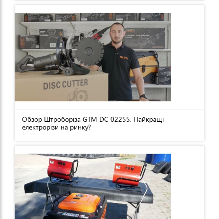
Обзор Штроборіза GTM DC 02255. Найкращі
електрорізи на ринку?