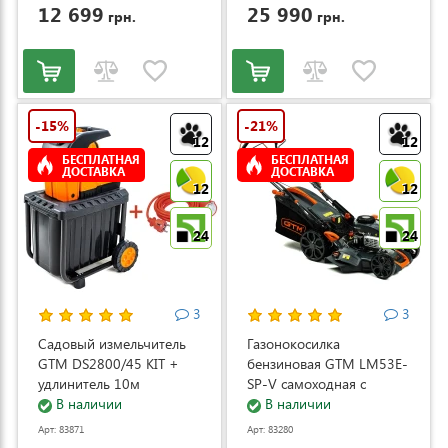
12 699
25 990
грн.
грн.
-15%
-21%
12
12
БЕСПЛАТНАЯ
БЕСПЛАТНАЯ
ДОСТАВКА
ДОСТАВКА
12
12
24
24
3
3
Садовый измельчитель
Газонокосилка
GTM DS2800/45 KIT +
бензиновая GTM LM53E-
удлинитель 10м
SP-V самоходная с
(DS2800/45_KIT+ext.cord)
В наличии
электростартером и
В наличии
регулировкой скорости
Арт: 83871
Арт: 83280
(LM53E-SP-V)