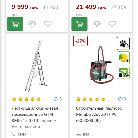
9 999
21 499
11 760
27 159
грн.
грн.
грн.
грн.
-27%
3
3
24
3
3
Лестница алюминиевая
Строительный пылесос
трёхсекционная GTM
Metabo ASA 30 H PC
KME313 3x13 ступенек
(602088000)
3.53-8.93м (KME313)
Нет в наличии
Арт: 39950
Арт: 3526