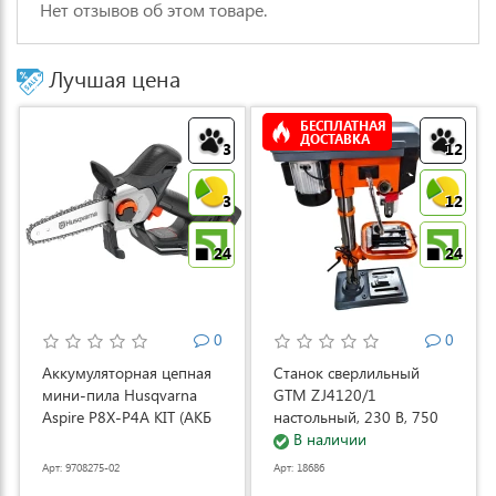
Нет отзывов об этом товаре.
Лучшая цена
БЕСПЛАТНАЯ
ДОСТАВКА
3
12
3
12
24
24
0
0
Аккумуляторная цепная
Станок сверлильный
мини-пила Husqvarna
GTM ZJ4120/1
Aspire P8X-P4A KIT (АКБ
настольный, 230 В, 750
и ЗУ) (9708275-02)
Вт (ZJ4120/1)
В наличии
Арт: 9708275-02
Арт: 18686