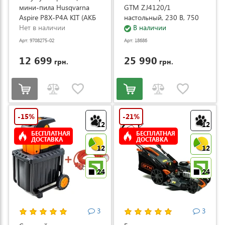
мини-пила Husqvarna
GTM ZJ4120/1
Aspire P8X-P4A KIT (АКБ
настольный, 230 В, 750
и ЗУ) (9708275-02)
Нет в наличии
Вт (ZJ4120/1)
В наличии
Арт: 9708275-02
Арт: 18686
12 699
25 990
грн.
грн.
-15%
-21%
12
12
БЕСПЛАТНАЯ
БЕСПЛАТНАЯ
ДОСТАВКА
ДОСТАВКА
12
12
24
24
3
3