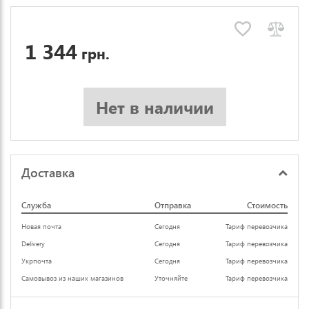
1 344
грн.
Нет в наличии
Доставка
Служба
Отправка
Стоимость
Новая почта
Сегодня
Тариф перевозчика
Delivery
Сегодня
Тариф перевозчика
Укрпочта
Сегодня
Тариф перевозчика
Самовывоз из наших магазинов
Уточняйте
Тариф перевозчика