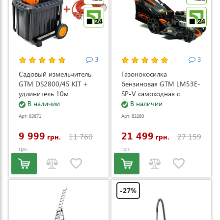
24
24
3
3
Садовый измельчитель
Газонокосилка
GTM DS2800/45 KIT +
бензиновая GTM LM53E-
удлинитель 10м
SP-V самоходная с
(DS2800/45_KIT+ext.cord)
В наличии
электростартером и
В наличии
регулировкой скорости
Арт: 83871
Арт: 83280
(LM53E-SP-V)
9 999
21 499
11 760
27 159
грн.
грн.
грн.
грн.
-27%