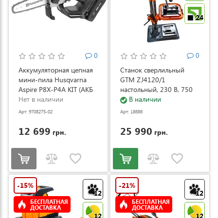
24
0
0
Аккумуляторная цепная
Станок сверлильный
мини-пила Husqvarna
GTM ZJ4120/1
Aspire P8X-P4A KIT (АКБ
настольный, 230 В, 750
и ЗУ) (9708275-02)
Нет в наличии
Вт (ZJ4120/1)
В наличии
Арт: 9708275-02
Арт: 18686
12 699
25 990
грн.
грн.
-15%
-21%
12
12
БЕСПЛАТНАЯ
БЕСПЛАТНАЯ
ДОСТАВКА
ДОСТАВКА
12
12