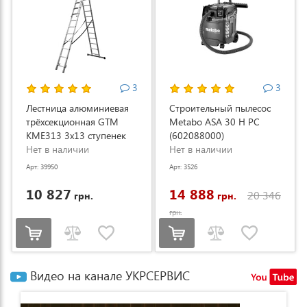
3
3
Лестница алюминиевая
Строительный пылесос
трёхсекционная GTM
Metabo ASA 30 H PC
KME313 3x13 ступенек
(602088000)
3.53-8.93м (KME313)
Нет в наличии
Нет в наличии
Арт: 39950
Арт: 3526
10 827
14 888
20 346
грн.
грн.
грн.
Видео на канале УКРСЕРВИС