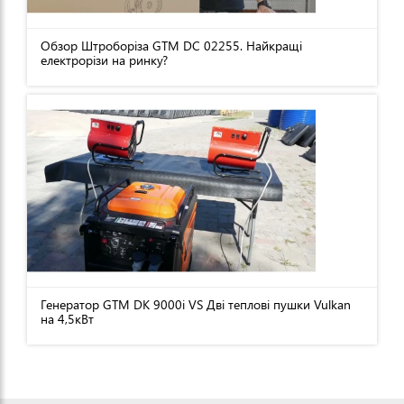
Обзор Штроборіза GTM DC 02255. Найкращі
електрорізи на ринку?
Генератор GTM DK 9000i VS Дві теплові пушки Vulkan
на 4,5кВт