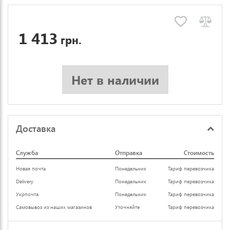
1 413
грн.
Нет в наличии
Доставка
Служба
Отправка
Стоимость
Новая почта
Понедельник
Тариф перевозчика
Delivery
Понедельник
Тариф перевозчика
Укрпочта
Понедельник
Тариф перевозчика
Самовывоз из наших магазинов
Уточняйте
Тариф перевозчика