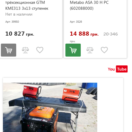
трёхсекционная GTM
Metabo ASA 30 H PC
KME313 3x13 ступенек
(602088000)
3.53-8.93м (KME313)
Нет в наличии
Арт: 39950
Арт: 3526
10 827
14 888
20 346
грн.
грн.
грн.