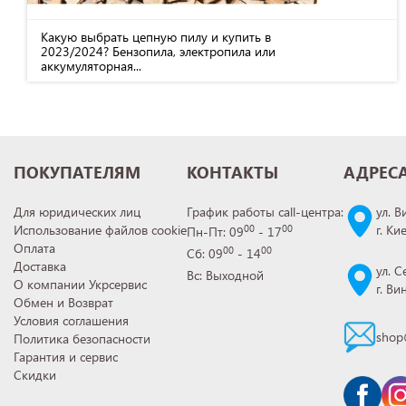
Какую выбрать цепную пилу и купить в
2023/2024? Бензопила, электропила или
аккумуляторная...
ПОКУПАТЕЛЯМ
КОНТАКТЫ
АДРЕС
Для юридических лиц
График работы call-центра:
ул. В
Использование файлов cookie
г. Ки
00
00
Пн-Пт: 09
- 17
Оплата
00
00
Сб: 09
- 14
Доставка
ул. С
Вс: Выходной
О компании Укрсервис
г. В
Обмен и Возврат
Условия соглашения
shop
Политика безопасности
Гарантия и сервис
Скидки