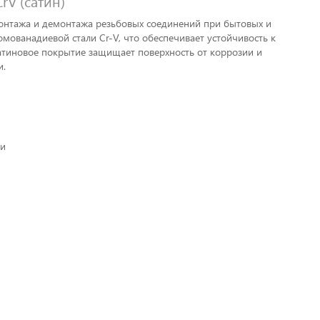
rV (сатин)
монтажа и демонтажа резьбовых соединений при бытовых и
мованадиевой стали Cr-V, что обеспечивает устойчивость к
атиновое покрытие защищает поверхность от коррозии и
и.
ии
я