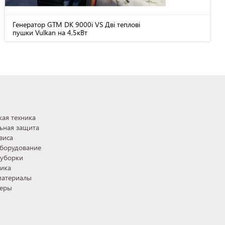
Генератор GTM DK 9000i VS Дві теплові
пушки Vulkan на 4,5кВт
ая техника
ьная защита
виса
оборудование
 уборки
ника
материалы
теры