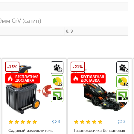
мм CrV (сатин)
8, 9
-15%
-21%
12
12
БЕСПЛАТНАЯ
БЕСПЛАТНАЯ
ДОСТАВКА
ДОСТАВКА
12
12
24
24
3
3
Садовый измельчитель
Газонокосилка бензиновая