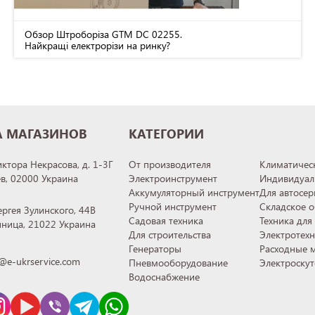
Обзор Штроборіза GTM DC 02255.
Найкращі електрорізи на ринку?
А МАГАЗИНОВ
КАТЕГОРИИ
иктора Некрасова, д. 1-3Г
От производителя
Климатическ
ев, 02000 Украина
Электроинструмент
Индивидуал
Аккумуляторный инструмент
Для автосер
Ручной инструмент
Складское 
ергея Зулинского, 44В
Садовая техника
Техника для
инница, 21022 Украина
Для строительства
Электротех
Генераторы
Расходные 
@e-ukrservice.com
Пневмооборудование
Электроску
Водоснабжение