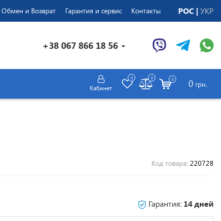
РОС
УКР
Обмен и Возврат
Гарантия и сервис
Контакты
+38 067 866 18 56
0
0
0
0
грн.
Кабинет
Код товара:
220728
Гарантия:
14 дней