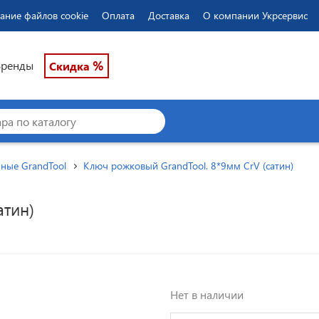
ание файлов cookie
Оплата
Доставка
О компании Укрсервис
%
Бренды
Скидка
ные GrandTool
Ключ рожковый GrandTool. 8*9мм CrV (сатин)
атин)
Нет в наличии