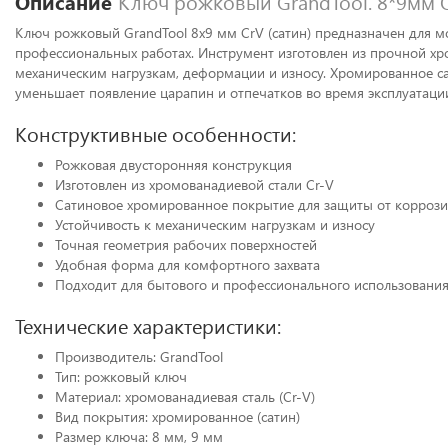
Описание
Ключ рожковый GrandTool. 8*9мм C
Ключ рожковый GrandTool 8x9 мм CrV (сатин) предназначен для 
профессиональных работах. Инструмент изготовлен из прочной хро
механическим нагрузкам, деформации и износу. Хромированное с
уменьшает появление царапин и отпечатков во время эксплуатаци
Конструктивные особенности:
Рожковая двусторонняя конструкция
Изготовлен из хромованадиевой стали Cr-V
Сатиновое хромированное покрытие для защиты от корроз
Устойчивость к механическим нагрузкам и износу
Точная геометрия рабочих поверхностей
Удобная форма для комфортного захвата
Подходит для бытового и профессионального использовани
Технические характеристики:
Производитель: GrandTool
Тип: рожковый ключ
Материал: хромованадиевая сталь (Cr-V)
Вид покрытия: хромированное (сатин)
Размер ключа: 8 мм, 9 мм