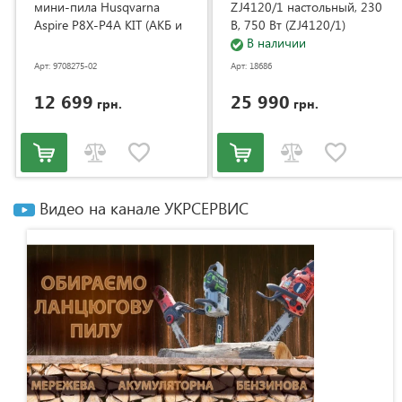
мини-пила Husqvarna
ZJ4120/1 настольный, 230
Aspire P8X-P4A KIT (АКБ и
В, 750 Вт (ZJ4120/1)
ЗУ) (9708275-02)
В наличии
Арт: 9708275-02
Арт: 18686
12 699
25 990
грн.
грн.
Видео на канале УКРСЕРВИС