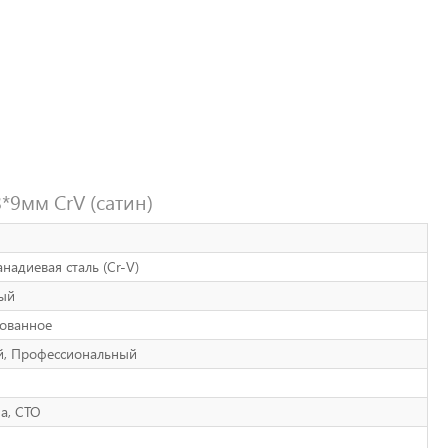
*9мм CrV (сатин)
надиевая сталь (Cr-V)
ый
ованное
й, Профессиональный
а, СТО