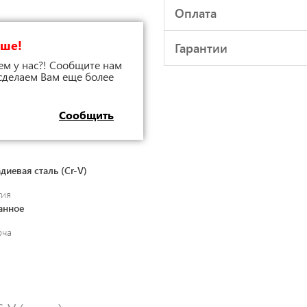
Оплата
чше!
Гарантии
ем у нас?! Сообщите нам
 сделаем Вам еще более
Сообщить
диевая сталь (Cr-V)
тия
анное
юча