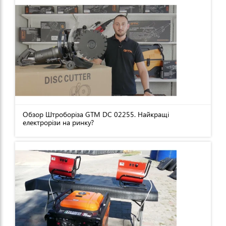
Обзор Штроборіза GTM DC 02255. Найкращі
електрорізи на ринку?