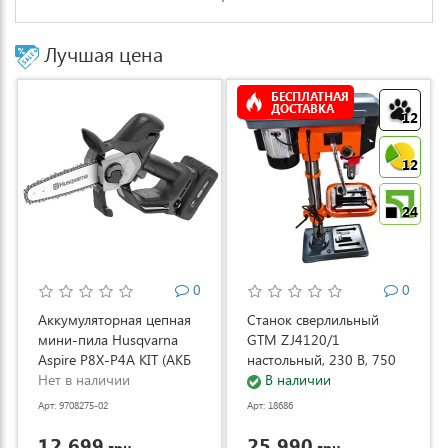
Лучшая цена
БЕСПЛАТНАЯ
ДОСТАВКА
12
12
24
0
0
Аккумуляторная цепная
Станок сверлильный
мини-пила Husqvarna
GTM ZJ4120/1
Aspire P8X-P4A KIT (АКБ
настольный, 230 В, 750
и ЗУ) (9708275-02)
Нет в наличии
Вт (ZJ4120/1)
В наличии
Арт: 9708275-02
Арт: 18686
12 699
25 990
грн.
грн.