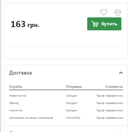
163
грн.
Купить
Доставка
Служба
Отправка
Стоимость
Новая почта
Сегодня
Тариф перевозчика
Delivery
Сегодня
Тариф перевозчика
Укрпочта
Сегодня
Тариф перевозчика
Самовывоз из наших магазинов
Уточняйте
Тариф перевозчика