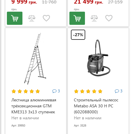
9 999
21 499
11 760
27 159
грн.
грн.
грн.
грн.
-27%
3
3
Лестница алюминиевая
Строительный пылесос
трёхсекционная GTM
Metabo ASA 30 H PC
KME313 3x13 ступенек
(602088000)
3.53-8.93м (KME313)
Нет в наличии
Нет в наличии
Арт: 39950
Арт: 3526