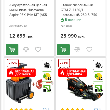
Аккумуляторная цепная
Станок сверлильный
мини-пила Husqvarna
GTM ZJ4120/1
Aspire P8X-P4A KIT (АКБ
настольный, 230 В, 750
и ЗУ) (9708275-02)
Вт (ZJ4120/1)
В наличии
Арт: 9708275-02
Арт: 18686
12 699
25 990
грн.
грн.
-15%
-21%
12
12
БЕСПЛАТНАЯ
БЕСПЛАТНАЯ
ДОСТАВКА
ДОСТАВКА
12
12
24
24
3
3