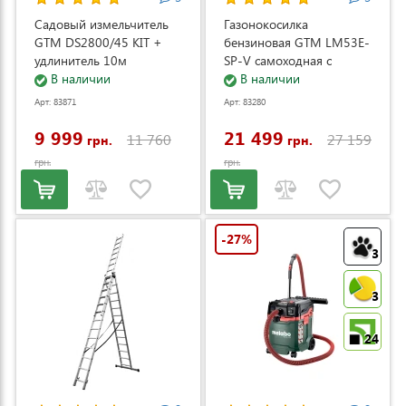
Садовый измельчитель
Газонокосилка
GTM DS2800/45 KIT +
бензиновая GTM LM53E-
удлинитель 10м
SP-V самоходная с
(DS2800/45_KIT+ext.cord)
В наличии
электростартером и
В наличии
регулировкой скорости
Арт: 83871
Арт: 83280
(LM53E-SP-V)
9 999
21 499
11 760
27 159
грн.
грн.
грн.
грн.
-27%
3
3
24