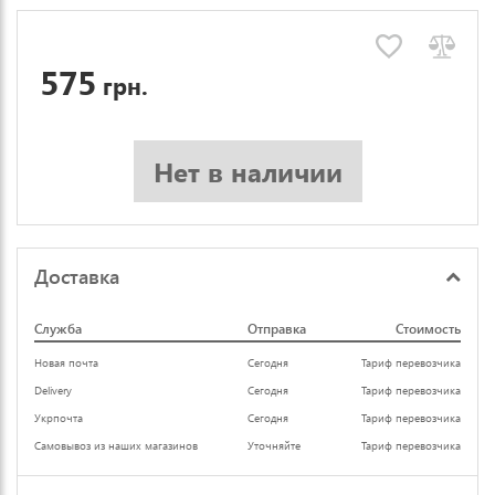
575
грн.
Нет в наличии
Доставка
Служба
Отправка
Стоимость
Новая почта
Сегодня
Тариф перевозчика
Delivery
Сегодня
Тариф перевозчика
Укрпочта
Сегодня
Тариф перевозчика
Самовывоз из наших магазинов
Уточняйте
Тариф перевозчика