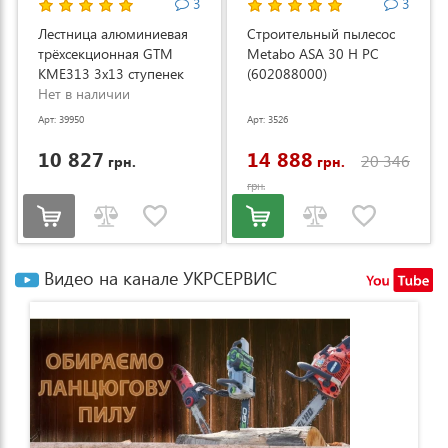
3
3
Лестница алюминиевая
Строительный пылесос
трёхсекционная GTM
Metabo ASA 30 H PC
KME313 3x13 ступенек
(602088000)
3.53-8.93м (KME313)
Нет в наличии
Арт: 39950
Арт: 3526
10 827
14 888
20 346
грн.
грн.
грн.
Видео на канале УКРСЕРВИС