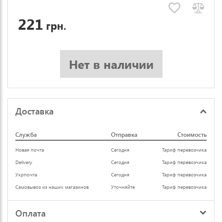
221
грн.
Нет в наличии
Доставка
Служба
Отправка
Стоимость
Новая почта
Сегодня
Тариф перевозчика
Delivery
Сегодня
Тариф перевозчика
Укрпочта
Сегодня
Тариф перевозчика
Самовывоз из наших магазинов
Уточняйте
Тариф перевозчика
Оплата