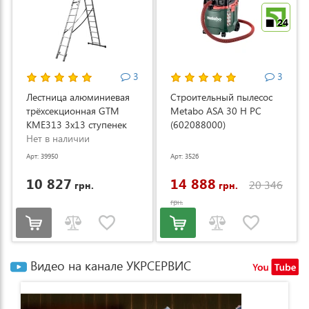
24
3
3
Лестница алюминиевая
Строительный пылесос
трёхсекционная GTM
Metabo ASA 30 H PC
KME313 3x13 ступенек
(602088000)
3.53-8.93м (KME313)
Нет в наличии
Арт: 39950
Арт: 3526
10 827
14 888
20 346
грн.
грн.
грн.
Видео на канале УКРСЕРВИС