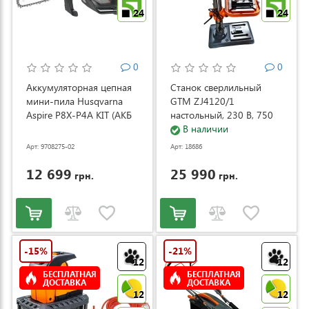
24
24
0
0
Аккумуляторная цепная
Станок сверлильный
мини-пила Husqvarna
GTM ZJ4120/1
Aspire P8X-P4A KIT (АКБ
настольный, 230 В, 750
и ЗУ) (9708275-02)
Вт (ZJ4120/1)
В наличии
Арт: 9708275-02
Арт: 18686
12 699
25 990
грн.
грн.
-15%
-21%
12
12
БЕСПЛАТНАЯ
БЕСПЛАТНАЯ
ДОСТАВКА
ДОСТАВКА
12
12