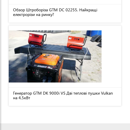
Обзор Штроборіза GTM DC 02255. Найкращі
електрорізи на ринку?
Генератор GTM DK 9000i VS Дві теплові пушки Vulkan
на 4,5кВт