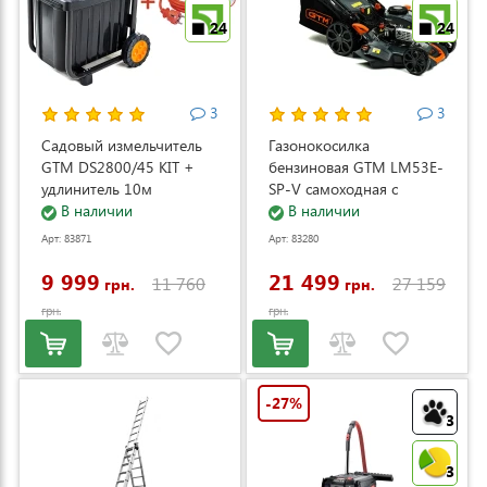
24
24
3
3
Садовый измельчитель
Газонокосилка
GTM DS2800/45 KIT +
бензиновая GTM LM53E-
удлинитель 10м
SP-V самоходная с
(DS2800/45_KIT+ext.cord)
В наличии
электростартером и
В наличии
регулировкой скорости
Арт: 83871
Арт: 83280
(LM53E-SP-V)
9 999
21 499
11 760
27 159
грн.
грн.
грн.
грн.
-27%
3
3