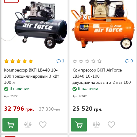
1
0
Компрессор ВКП LB440 10-
Компрессор ВКП AirForce
100 трехцилиндровый 3 кВт
LB340 10-100
100 л
двухцилиндровый 2,2 квт 100
В наличии
л
В наличии
Арт: 25296
Арт: 26042
32 796
25 520
37 330
грн.
грн.
грн.