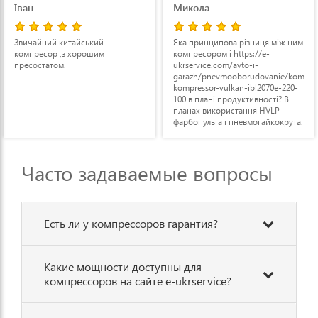
2070Y-100L ременной 2,2
Vulkan IBL 2070E-220-100
Микола
Микола
кВт
Яка принципова різниця між цим
Доброго дня! Підкажіть, будь
компресором і https://e-
ласка, 340 л на хвилину на виході
ukrservice.com/avto-i-
- вірний показник? І чому
garazh/pnevmooborudovanie/kompressory/26549-
гарантія пише лише 3 місяці?
kompressor-vulkan-ibl2070e-220-
Дякую!
100 в плані продуктивності? В
планах використання HVLP
фарбопульта і пневмогайкокрута.
Дякую!
Часто задаваемые вопросы
Есть ли у компрессоров гарантия?
Какие мощности доступны для
компрессоров на сайте e-ukrservice?