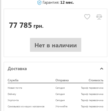
Гарантия:
12 мес.
77 785
грн.
Нет в наличии
Доставка
Служба
Отправка
Стоимость
Новая почта
Сегодня
Тариф перевозчика
Delivery
Сегодня
Тариф перевозчика
Укрпочта
Сегодня
Тариф перевозчика
Самовывоз из наших магазинов
Уточняйте
Тариф перевозчика