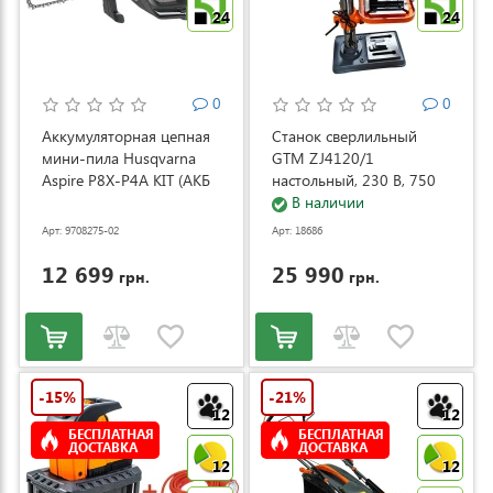
24
24
0
0
Аккумуляторная цепная
Станок сверлильный
мини-пила Husqvarna
GTM ZJ4120/1
Aspire P8X-P4A KIT (АКБ
настольный, 230 В, 750
и ЗУ) (9708275-02)
Вт (ZJ4120/1)
В наличии
Арт: 9708275-02
Арт: 18686
12 699
25 990
грн.
грн.
-15%
-21%
12
12
БЕСПЛАТНАЯ
БЕСПЛАТНАЯ
ДОСТАВКА
ДОСТАВКА
12
12