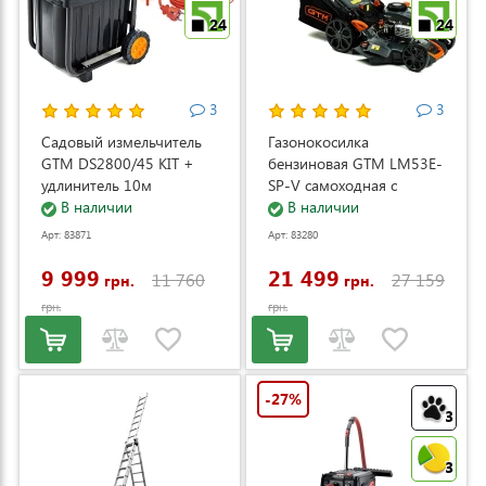
24
24
3
3
Садовый измельчитель
Газонокосилка
GTM DS2800/45 KIT +
бензиновая GTM LM53E-
удлинитель 10м
SP-V самоходная с
(DS2800/45_KIT+ext.cord)
В наличии
электростартером и
В наличии
регулировкой скорости
Арт: 83871
Арт: 83280
(LM53E-SP-V)
9 999
21 499
11 760
27 159
грн.
грн.
грн.
грн.
-27%
3
3