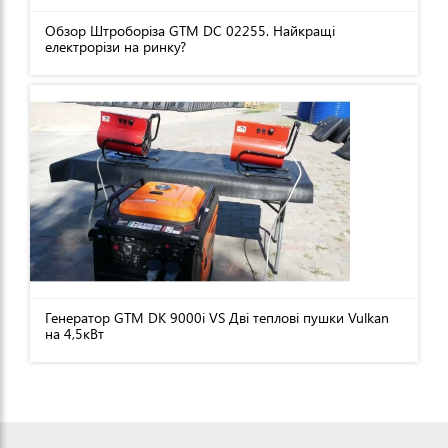
Обзор Штроборіза GTM DC 02255. Найкращі
електрорізи на ринку?
Генератор GTM DK 9000i VS Дві теплові пушки Vulkan
на 4,5кВт