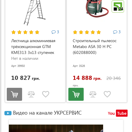
24
3
3
Лестница алюминиевая
Строительный пылесос
трёхсекционная GTM
Metabo ASA 30 H PC
KME313 3x13 ступенек
(602088000)
3.53-8.93м (KME313)
Нет в наличии
Арт: 39950
Арт: 3526
10 827
14 888
20 346
грн.
грн.
грн.
Видео на канале УКРСЕРВИС