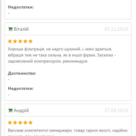
Недостатки:
-
Віталій
07.11.2024
Хороша фільтрація, не надто шумний, і, мені здається,
вібрація теж не така сильна, як в іншої фірми. Загалом -
задоволений компресором, рекомендую
Достоинства:
-
Недостатки:
-
Андрій
27.04.2024
Ввічливі компетентні менеджери, товар гарної якості, надійно