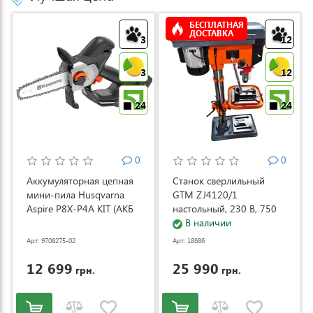
БЕСПЛАТНАЯ
ДОСТАВКА
3
12
3
12
24
24
0
0
Аккумуляторная цепная
Станок сверлильный
мини-пила Husqvarna
GTM ZJ4120/1
Aspire P8X-P4A KIT (АКБ
настольный, 230 В, 750
и ЗУ) (9708275-02)
Вт (ZJ4120/1)
В наличии
Арт: 9708275-02
Арт: 18686
12 699
25 990
грн.
грн.