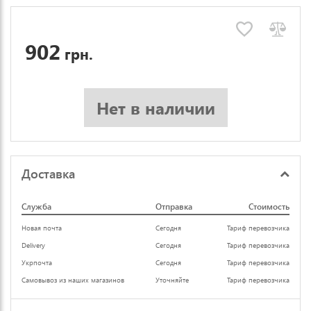
902
грн.
Нет в наличии
Доставка
Служба
Отправка
Стоимость
Новая почта
Сегодня
Тариф перевозчика
Delivery
Сегодня
Тариф перевозчика
Укрпочта
Сегодня
Тариф перевозчика
Самовывоз из наших магазинов
Уточняйте
Тариф перевозчика