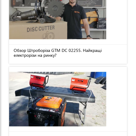
Обзор Штроборіза GTM DC 02255. Найкращі
електрорізи на ринку?