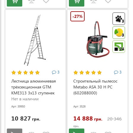
-27%
3
3
24
3
3
Лестница алюминиевая
Строительный пылесос
трёхсекционная GTM
Metabo ASA 30 H PC
KME313 3x13 ступенек
(602088000)
3.53-8.93м (KME313)
Нет в наличии
Арт: 39950
Арт: 3526
10 827
14 888
20 346
грн.
грн.
грн.