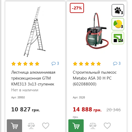
-27%
3
3
24
3
3
Лестница алюминиевая
Строительный пылесос
трёхсекционная GTM
Metabo ASA 30 H PC
KME313 3x13 ступенек
(602088000)
3.53-8.93м (KME313)
Нет в наличии
Арт: 39950
Арт: 3526
10 827
14 888
20 346
грн.
грн.
грн.