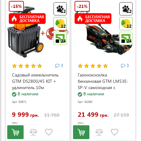
-15%
-21%
12
12
БЕСПЛАТНАЯ
БЕСПЛАТНАЯ
ДОСТАВКА
ДОСТАВКА
12
12
24
24
3
3
Садовый измельчитель
Газонокосилка
GTM DS2800/45 KIT +
бензиновая GTM LM53E-
удлинитель 10м
SP-V самоходная с
(DS2800/45_KIT+ext.cord)
В наличии
электростартером и
В наличии
регулировкой скорости
Арт: 83871
Арт: 83280
(LM53E-SP-V)
9 999
21 499
11 760
27 159
грн.
грн.
грн.
грн.