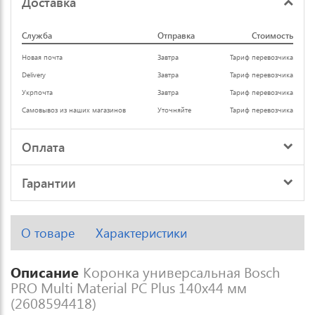
Доставка
Служба
Отправка
Стоимость
Новая почта
Завтра
Тариф перевозчика
Delivery
Завтра
Тариф перевозчика
Укрпочта
Завтра
Тариф перевозчика
Самовывоз из наших магазинов
Уточняйте
Тариф перевозчика
Оплата
Гарантии
О товаре
Характеристики
Описание
Коронка универсальная Bosch
PRO Multi Material PC Plus 140x44 мм
(2608594418)