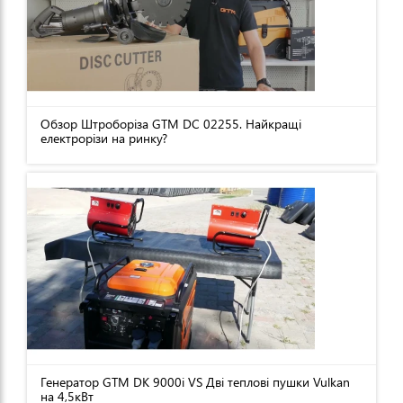
Обзор Штроборіза GTM DC 02255. Найкращі
електрорізи на ринку?
Генератор GTM DK 9000i VS Дві теплові пушки Vulkan
на 4,5кВт