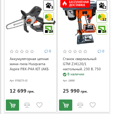
БЕСПЛАТНАЯ
ДОСТАВКА
3
12
3
12
24
24
0
0
Аккумуляторная цепная
Станок сверлильный
мини-пила Husqvarna
GTM ZJ4120/1
Aspire P8X-P4A KIT (АКБ
настольный, 230 В, 750
и ЗУ) (9708275-02)
Вт (ZJ4120/1)
В наличии
Арт: 9708275-02
Арт: 18686
12 699
25 990
грн.
грн.