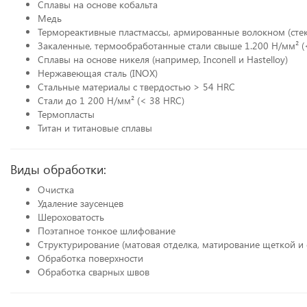
Сплавы на основе кобальта
Медь
Термореактивные пластмассы, армированные волокном (стек
Закаленные, термообработанные стали свыше 1.200 Н/мм² (
Сплавы на основе никеля (например, Inconell и Hastelloy)
Нержавеющая сталь (INOX)
Стальные материалы с твердостью > 54 HRC
Стали до 1 200 Н/мм² (< 38 HRC)
Термопласты
Титан и титановые сплавы
Виды обработки:
Очистка
Удаление заусенцев
Шероховатость
Поэтапное тонкое шлифование
Структурирование (матовая отделка, матирование щеткой и
Обработка поверхности
Обработка сварных швов