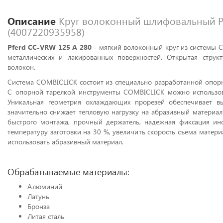
Описание
Круг волоконный шлифовальный Pfe
(4007220935958)
Pferd
CC-VRW 125 A 280
- мягкий волоконный круг из системы C
металлических и лакированных поверхностей. Открытая струк
волокон.
Система COMBICLICK состоит из специально разработанной опорн
С опорной тарелкой инструменты COMBICLICK можно использо
Уникальная геометрия охлаждающих прорезей обеспечивает в
значительно снижает тепловую нагрузку на абразивный материал
быстрого монтажа, прочный держатель, надежная фиксация инс
температуру заготовки на 30 %, увеличить скорость съема матер
использовать абразивный материал.
Обрабатываемые материалы:
Алюминий
Латунь
Бронза
Литая сталь