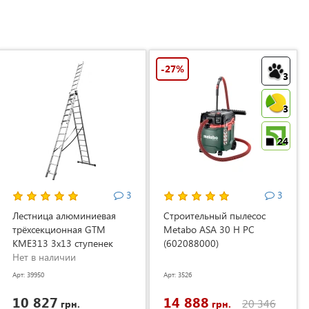
-27%
3
3
24
3
3
Лестница алюминиевая
Строительный пылесос
трёхсекционная GTM
Metabo ASA 30 H PC
KME313 3x13 ступенек
(602088000)
3.53-8.93м (KME313)
Нет в наличии
Арт: 39950
Арт: 3526
10 827
14 888
20 346
грн.
грн.