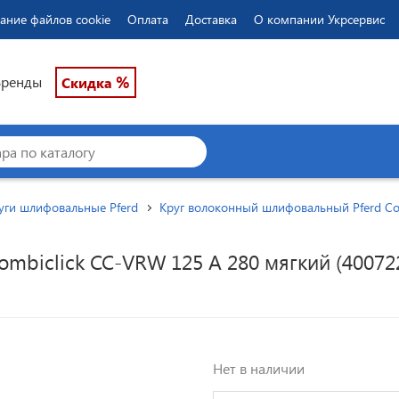
ание файлов cookie
Оплата
Доставка
О компании Укрсервис
%
Бренды
Скидка
уги шлифовальные Pferd
Круг волоконный шлифовальный Pferd Co
mbiclick CC-VRW 125 A 280 мягкий (40072
Нет в наличии