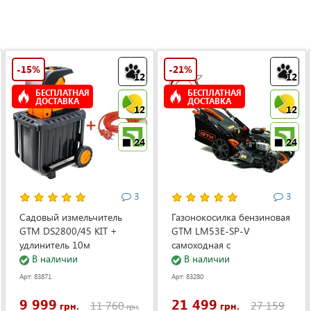
-15%
-21%
12
12
БЕСПЛАТНАЯ
БЕСПЛАТНАЯ
ДОСТАВКА
ДОСТАВКА
12
12
24
24
3
3
Садовый измельчитель
Газонокосилка бензиновая
GTM DS2800/45 KIT +
GTM LM53E-SP-V
удлинитель 10м
самоходная с
(DS2800/45_KIT+ext.cord)
В наличии
электростартером и
В наличии
регулировкой скорости
Арт: 83871
Арт: 83280
(LM53E-SP-V)
9 999
21 499
11 760
27 159
грн.
грн.
грн.