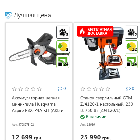
Лучшая цена
БЕСПЛАТНАЯ
ДОСТАВКА
3
12
3
12
24
24
0
0
Аккумуляторная цепная
Станок сверлильный GTM
мини-пила Husqvarna
ZJ4120/1 настольный, 230
Aspire P8X-P4A KIT (АКБ и
В, 750 Вт (ZJ4120/1)
ЗУ) (9708275-02)
В наличии
Арт: 9708275-02
Арт: 18686
12 699
25 990
грн.
грн.