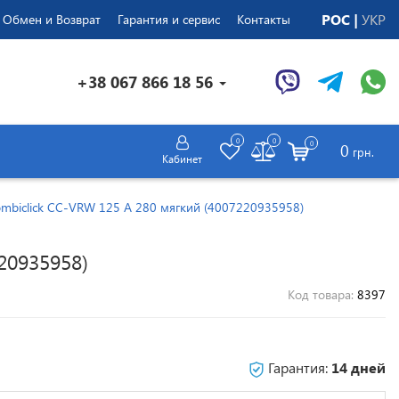
РОС
УКР
Обмен и Возврат
Гарантия и сервис
Контакты
+38 067 866 18 56
0
0
0
0
грн.
Кабинет
mbiclick CC-VRW 125 A 280 мягкий (4007220935958)
20935958)
Код товара:
8397
Гарантия:
14 дней