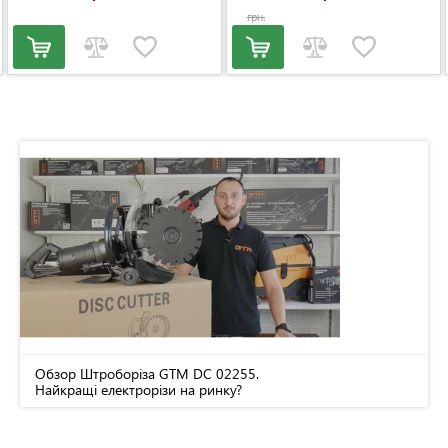
грн.
Обзор Штроборіза GTM DC 02255.
Найкращі електрорізи на ринку?