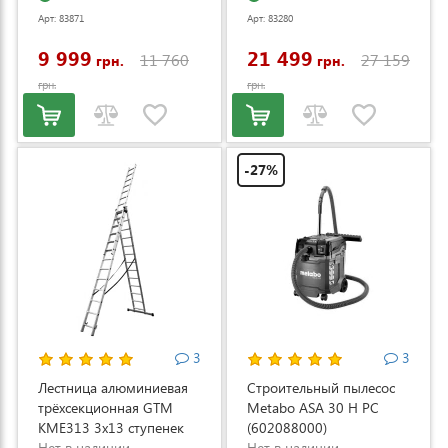
регулировкой скорости
Арт: 83871
Арт: 83280
(LM53E-SP-V)
9 999
21 499
11 760
27 159
грн.
грн.
грн.
грн.
-27%
3
3
Лестница алюминиевая
Строительный пылесос
трёхсекционная GTM
Metabo ASA 30 H PC
KME313 3x13 ступенек
(602088000)
3.53-8.93м (KME313)
Нет в наличии
Нет в наличии