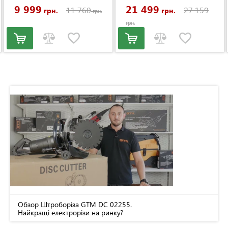
9 999
21 499
11 760
27 159
грн.
грн.
грн.
грн.
Обзор Штроборіза GTM DC 02255.
Найкращі електрорізи на ринку?