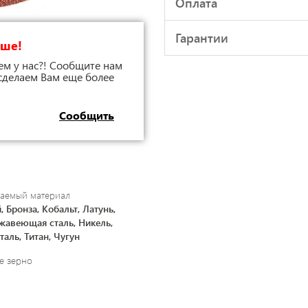
Оплата
Гарантии
чше!
ем у нас?! Сообщите нам
 сделаем Вам еще более
Сообщить
аемый материал
Бронза, Кобальт, Латунь,
жавеющая сталь, Никель,
таль, Титан, Чугун
е зерно