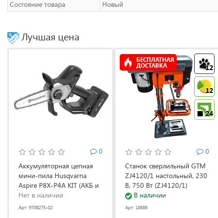
Состояние товара
Новый
Лучшая цена
БЕСПЛАТНАЯ
ДОСТАВКА
12
12
24
0
0
Аккумуляторная цепная
Станок сверлильный GTM
мини-пила Husqvarna
ZJ4120/1 настольный, 230
Aspire P8X-P4A KIT (АКБ и
В, 750 Вт (ZJ4120/1)
ЗУ) (9708275-02)
Нет в наличии
В наличии
Арт: 9708275-02
Арт: 18686