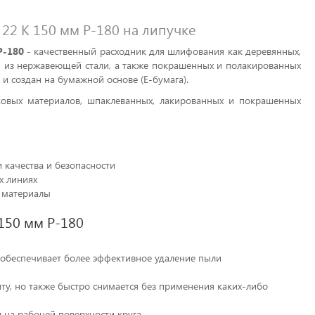
2 K 150 мм P-180 на липучке
P-180
- качественный расходник для шлифования как деревянных,
ей из нержавеющей стали, а также покрашенных и полакированных
и создан на бумажной основе (E-бумага).
ковых материалов, шпаклеванных, лакированных и покрашенных
 качества и безопасности
х линиях
е материалы
150 мм P-180
 обеспечивает более эффективное удаление пыли
ту, но также быстро снимается без применения каких-либо
 на рабочей поверхности круга