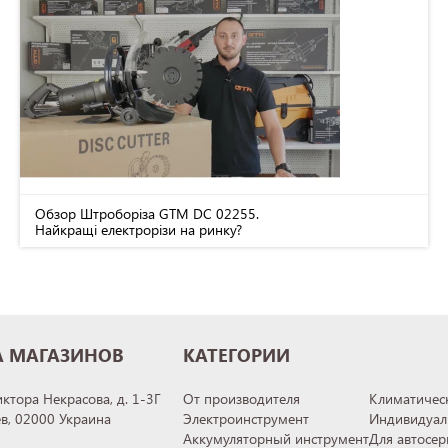
Обзор Штроборіза GTM DC 02255.
Найкращі електрорізи на ринку?
А МАГАЗИНОВ
КАТЕГОРИИ
иктора Некрасова, д. 1-3Г
От производителя
Климатическ
ев, 02000 Украина
Электроинструмент
Индивидуал
Аккумуляторный инструмент
Для автосер