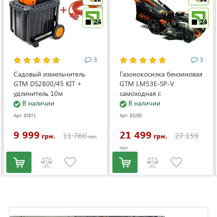
24
24
3
3
Садовый измельчитель
Газонокосилка бензиновая
GTM DS2800/45 KIT +
GTM LM53E-SP-V
удлинитель 10м
самоходная с
(DS2800/45_KIT+ext.cord)
В наличии
электростартером и
В наличии
регулировкой скорости
Арт: 83871
Арт: 83280
(LM53E-SP-V)
9 999
21 499
11 760
27 159
грн.
грн.
грн.
грн.