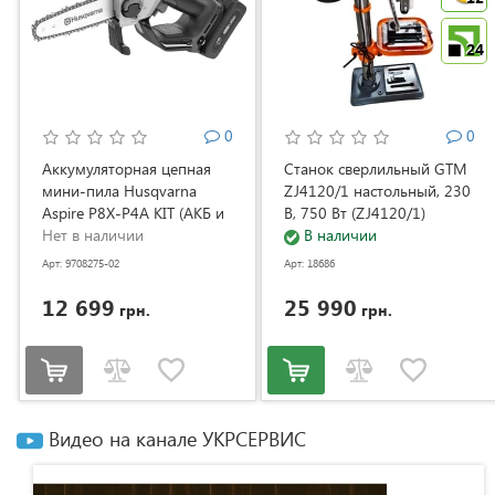
24
0
0
Аккумуляторная цепная
Станок сверлильный GTM
мини-пила Husqvarna
ZJ4120/1 настольный, 230
Aspire P8X-P4A KIT (АКБ и
В, 750 Вт (ZJ4120/1)
ЗУ) (9708275-02)
Нет в наличии
В наличии
Арт: 9708275-02
Арт: 18686
12 699
25 990
грн.
грн.
Видео на канале УКРСЕРВИС