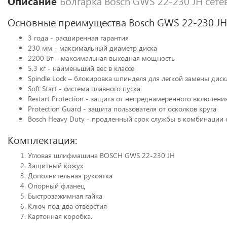
Описание
Болгарка Bosch GWS 22-230 JH сетев
Основные преимущества Bosch GWS 22-230 JH P
3 года - расширенная гарантия
230 мм - максимальный диаметр диска
2200 Вт – максимальная выходная мощность
5,3 кг - наименьший вес в классе
Spindle Lock – блокировка шпинделя для легкой замены диск
Soft Start - система плавного пуска
Restart Protection - защита от непреднамеренного включени
Protection Guard - защита пользователя от осколков круга
Bosch Heavy Duty - продленный срок службы в комбинации 
Комплектация:
Угловая шлифмашина BOSCH GWS 22-230 JH
Защитный кожух
Дополнительная рукоятка
Опорный фланец
Быстрозажимная гайка
Ключ под два отверстия
Картонная коробка.