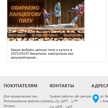
Какую выбрать цепную пилу и купить в
2023/2024? Бензопила, электропила или
аккумуляторная...
ПОКУПАТЕЛЯМ
КОНТАКТЫ
АДРЕС
Для юридических лиц
График работы call-центра:
ул. В
Использование файлов cookie
г. Ки
00
00
Пн-Пт: 09
- 17
Оплата
00
00
Сб: 09
- 14