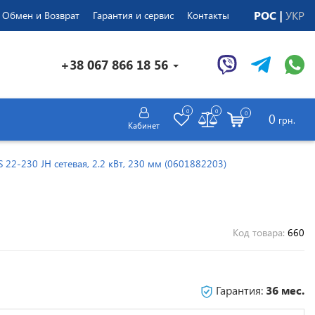
РОС
УКР
Обмен и Возврат
Гарантия и сервис
Контакты
+38 067 866 18 56
0
0
0
0
грн.
Кабинет
 22-230 JH сетевая, 2.2 кВт, 230 мм (0601882203)
Код товара:
660
Гарантия:
36 мес.