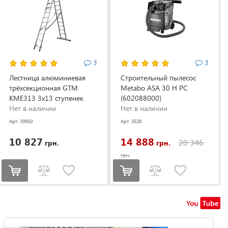
3
3
Лестница алюминиевая
Строительный пылесос
трёхсекционная GTM
Metabo ASA 30 H PC
KME313 3x13 ступенек
(602088000)
3.53-8.93м (KME313)
Нет в наличии
Нет в наличии
Арт: 39950
Арт: 3526
10 827
14 888
20 346
грн.
грн.
грн.