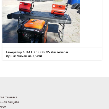
Генератор GTM DK 9000i VS Дві теплові
пушки Vulkan на 4,5кВт
ая техника
ьная защита
виса