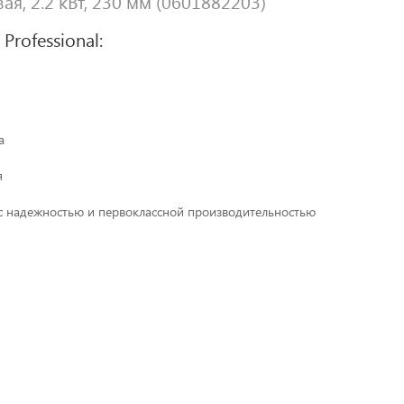
ая, 2.2 кВт, 230 мм (0601882203)
rofessional:
а
я
с надежностью и первоклассной производительностью