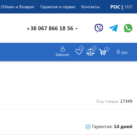
РОС
УКР
Обмен и Возврат
Гарантия и сервис
Контакты
+38 067 866 18 56
0
0
0
0
грн.
Кабинет
Код товара:
17349
Гарантия:
14 дней