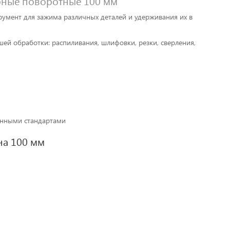
арные поворотные 100 мм
румент для зажима различных деталей и удерживания их в
ей обработки: распиливания, шлифовки, резки, сверления,
енными стандартами
на 100 мм