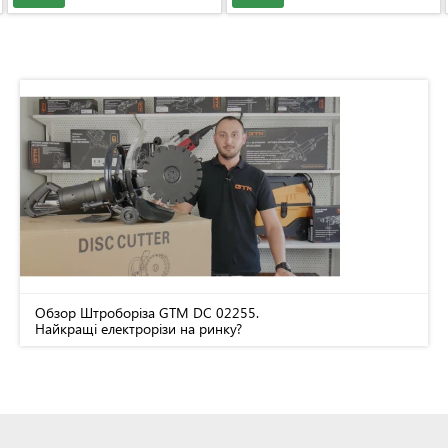
Обзор Штроборіза GTM DC 02255.
Найкращі електрорізи на ринку?