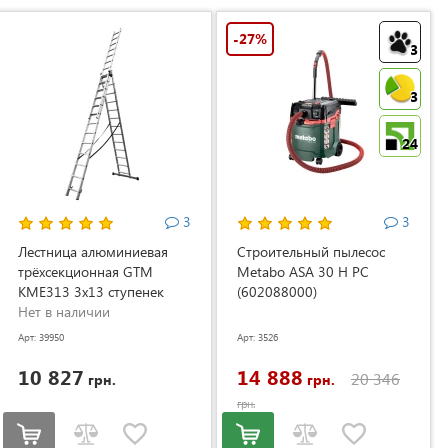
-27%
3
3
24
3
3
Лестница алюминиевая
Строительный пылесос
трёхсекционная GTM
Metabo ASA 30 H PC
KME313 3x13 ступенек
(602088000)
3.53-8.93м (KME313)
Нет в наличии
Арт: 39950
Арт: 3526
10 827
14 888
20 346
грн.
грн.
грн.