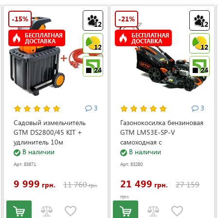
-15%
-21%
12
12
БЕСПЛАТНАЯ
БЕСПЛАТНАЯ
ДОСТАВКА
ДОСТАВКА
12
12
24
24
3
3
Садовый измельчитель
Газонокосилка бензиновая
GTM DS2800/45 KIT +
GTM LM53E-SP-V
удлинитель 10м
самоходная с
(DS2800/45_KIT+ext.cord)
В наличии
электростартером и
В наличии
регулировкой скорости
Арт: 83871
Арт: 83280
(LM53E-SP-V)
9 999
21 499
11 760
27 159
грн.
грн.
грн.
грн.