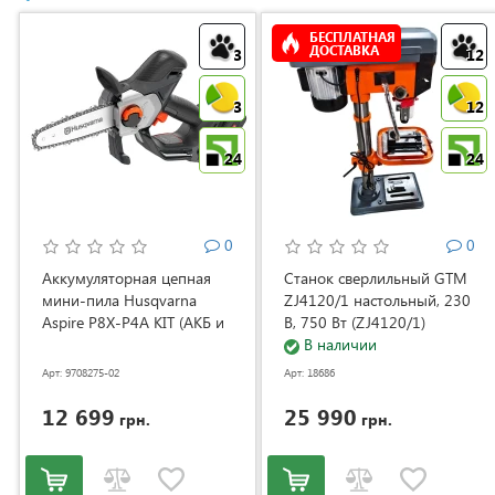
БЕСПЛАТНАЯ
ДОСТАВКА
3
12
3
12
24
24
0
0
Аккумуляторная цепная
Станок сверлильный GTM
мини-пила Husqvarna
ZJ4120/1 настольный, 230
Aspire P8X-P4A KIT (АКБ и
В, 750 Вт (ZJ4120/1)
ЗУ) (9708275-02)
В наличии
Арт: 9708275-02
Арт: 18686
12 699
25 990
грн.
грн.