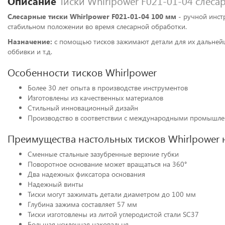
Описание
Тиски Whirlpower F021-01-04 слес
Слесарные тиски Whirlpower F021-01-04 100 мм
- ручной инст
стабильном положении во время слесарной обработки.
Назначение:
с помощью тисков зажимают детали для их дальнейш
оббивки и т.д.
Особенности тисков Whirlpower
Более 30 лет опыта в производстве инструментов
Изготовлены из качественных материалов
Стильный инновационный дизайн
Производство в соответствии с международными промышл
Преимущества настольных тисков Whirlpower 
Сменные стальные зазубренные верхние губки
Поворотное основание может вращаться на 360°
Два надежных фиксатора основания
Надежный винты
Тиски могут зажимать детали диаметром до 100 мм
Глубина зажима составляет 57 мм
Тиски изготовлены из литой углеродистой стали SC37
Большая усиленная наковальня