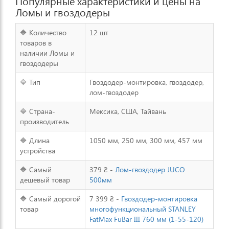
Популярные характеристики и цены на
Ломы и гвоздодеры
🔷 Количество
12 шт
товаров в
наличии Ломы и
гвоздодеры
🔷 Тип
Гвоздодер-монтировка, гвоздодер,
лом-гвоздодер
🔷 Страна-
Мексика, США, Тайвань
производитель
🔷 Длина
1050 мм, 250 мм, 300 мм, 457 мм
устройства
🔷 Самый
379 ₴ -
Лом-гвоздодер JUCO
дешевый товар
500мм
🔷 Самый дорогой
7 399 ₴ -
Гвоздодер-монтировка
товар
многофункциональный STANLEY
FatMax FuBar III 760 мм (1-55-120)