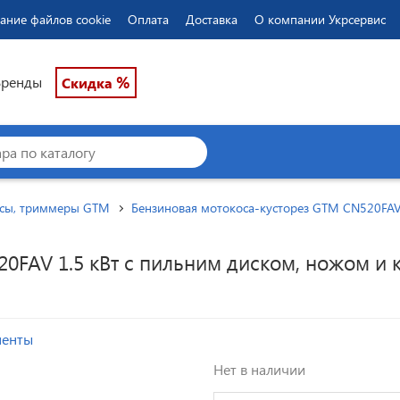
ание файлов cookie
Оплата
Доставка
О компании Укрсервис
%
Бренды
Скидка
сы, триммеры GTM
Бензиновая мотокоса-кусторез GTM CN520FAV 
0FAV 1.5 кВт с пильним диском, ножом и к
менты
Нет в наличии