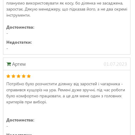
плануємо використовувати як косу, бо ділянка не засаджена,
заростає. Дякую менеджеру, що підказав його, а не два окремі
інструменти.
Достоинства:
-
Недостатки:
-
Артем
01.07.2023
Потрібно було розчистити ділянку від заростей і чагарника -
справився кущоріз на ура. Ремені дуже зручні, під час роботи
було комфортно працювати, а це для мене один з головних
критеріїв при виборі.
Достоинства:
-
Недостатки: