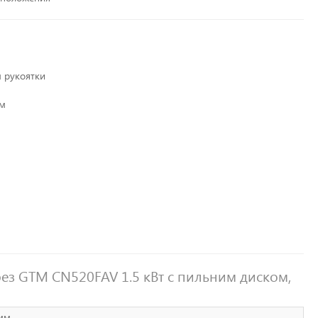
 рукоятки
мм
ез GTM CN520FAV 1.5 кВт с пильним диском,
мм