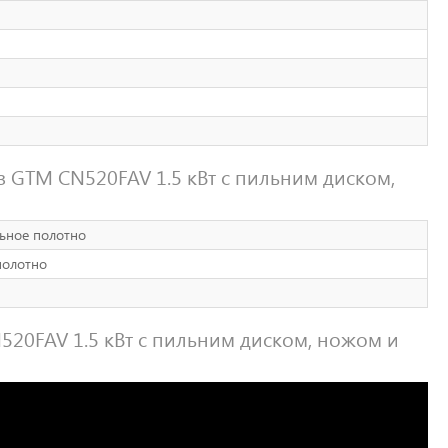
з GTM CN520FAV 1.5 кВт с пильним диском,
льное полотно
полотно
520FAV 1.5 кВт с пильним диском, ножом и