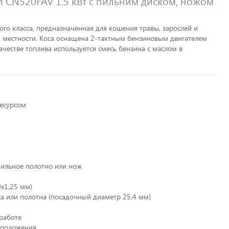
 CN520FAV 1.5 кВт с пильним диском, ножом
ого класса, предназначенная для кошения травы, зарослей и
й местности. Коса оснащена 2-тактным бензиновым двигателем
честве топлива используется смесь бензина с маслом в
:
есурсом
пильное полотно или нож
0х1,25 мм)
а или полотна (посадочный диаметр 25.4 мм)
работе
 положения