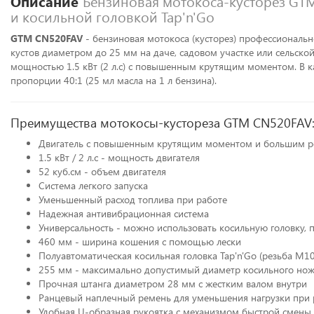
Описание
Бензиновая мотокоса-кусторез GTM
и косильной головкой Tap'n'Go
GTM CN520FAV
- бензиновая мотокоса (кусторез) профессиональн
кустов диаметром до 25 мм на даче, садовом участке или сельско
мощностью 1.5 кВт (2 л.с) с повышенным крутящим моментом. В ка
пропорции 40:1 (25 мл масла на 1 л бензина).
Преимущества мотокосы-кустореза GTM CN520FAV
Двигатель с повышенным крутящим моментом и большим р
1.5 кВт / 2 л.с - мощность двигателя
52 куб.см - объем двигателя
Система легкого запуска
Уменьшенный расход топлива при работе
Надежная антивибрационная система
Универсальность - можно использовать косильную головку, 
460 мм - ширина кошения с помощью лески
Полуавтоматическая косильная головка Tap'n'Go (резьба М1
255 мм - максимально допустимый диаметр косильного нож
Прочная штанга диаметром 28 мм с жестким валом внутри
Ранцевый наплечный ремень для уменьшения нагрузки при 
Удобная U-образная рукоятка с механизмом быстрой смены