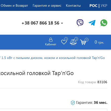
РОС
УКР
Обмен и Возврат
Гарантия и сервис
Контакты
+38 067 866 18 56
0
0
0
0
грн.
Кабинет
1.5 кВт с пильним диском, ножом и косильной головкой Tap'n'Go
осильной головкой Tap'n'Go
Код товара:
83106
Гарантия:
36 мес.