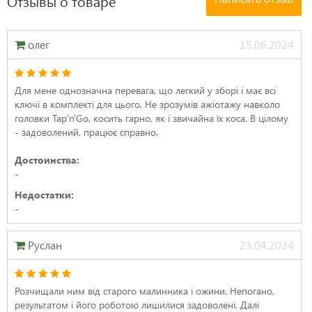
Отзывы о товаре
олег
15.06.2024
Для мене однозначна перевага, що легкий у зборі і має всі
ключі в комплекті для цього. Не зрозумів ажіотажу навколо
головки Tap'n'Go, косить гарно, як і звичайна їх коса. В цілому
- задоволений, працює справно.
Достоинства:
-
Недостатки:
-
Руслан
23.04.2024
Розчищали ним від старого малинника і ожини. Непогано,
результатом і його роботою лишилися задоволені. Далі