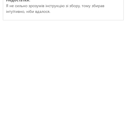
Я не сильно зрозумів інструкцію зі збору, тому збирав
інтуїтивно, ніби вдалося.