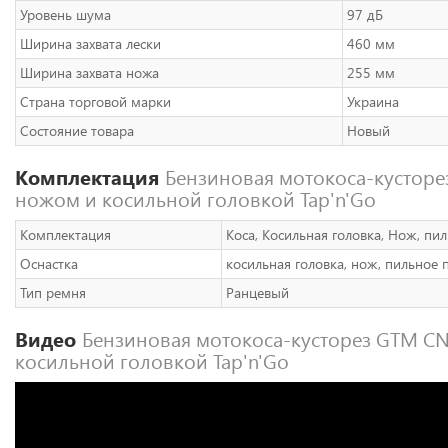
Уровень шума
97 дБ
Ширина захвата лески
460 мм
Ширина захвата ножа
255 мм
Страна торговой марки
Украина
Состояние товара
Новый
Комплектация
Бензиновая мотокоса-кусторе
ножом и косильной головкой Tap'n'Go
Комплектация
Коса, Косильная головка, Нож, пи
Оснастка
косильная головка, нож, пильное 
Тип ремня
Ранцевый
Видео
Бензиновая мотокоса-кусторез GTM CN
косильной головкой Tap'n'Go