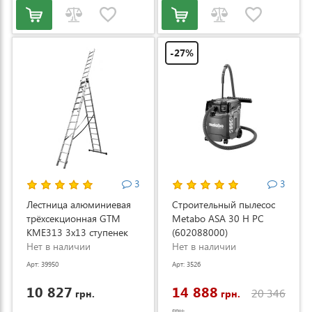
-27%
3
3
Лестница алюминиевая
Строительный пылесос
трёхсекционная GTM
Metabo ASA 30 H PC
KME313 3x13 ступенек
(602088000)
3.53-8.93м (KME313)
Нет в наличии
Нет в наличии
Арт: 39950
Арт: 3526
10 827
14 888
20 346
грн.
грн.
грн.