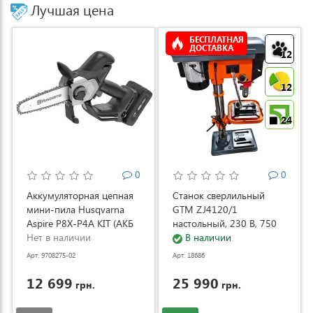
Лучшая цена
БЕСПЛАТНАЯ
ДОСТАВКА
12
12
24
0
0
Аккумуляторная цепная
Станок сверлильный
мини-пила Husqvarna
GTM ZJ4120/1
Aspire P8X-P4A KIT (АКБ
настольный, 230 В, 750
и ЗУ) (9708275-02)
Нет в наличии
Вт (ZJ4120/1)
В наличии
Арт: 9708275-02
Арт: 18686
12 699
25 990
грн.
грн.