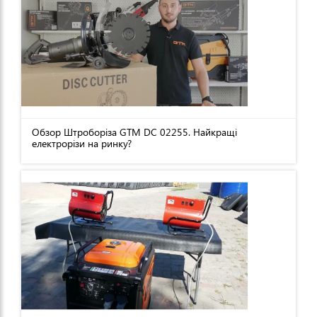
Обзор Штроборіза GTM DC 02255. Найкращі
електрорізи на ринку?