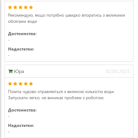
Рекомендую, якщо потрібно швидко впоратись з великими
обсягами води
Достоинства:
-
Недостатки:
-
Юра
02.03.2025
Помпа чудово справляється з великою кількістю води.
Запускати легко, не виникає проблем з роботою
Достоинства:
-
Недостатки:
-