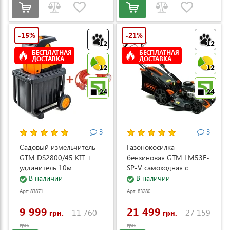
-15%
-21%
12
12
БЕСПЛАТНАЯ
БЕСПЛАТНАЯ
ДОСТАВКА
ДОСТАВКА
12
12
24
24
3
3
Садовый измельчитель
Газонокосилка
GTM DS2800/45 KIT +
бензиновая GTM LM53E-
удлинитель 10м
SP-V самоходная с
(DS2800/45_KIT+ext.cord)
В наличии
электростартером и
В наличии
регулировкой скорости
Арт: 83871
Арт: 83280
(LM53E-SP-V)
9 999
21 499
11 760
27 159
грн.
грн.
грн.
грн.