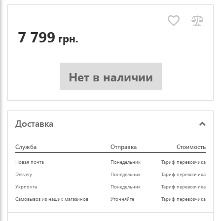
7 799
грн.
Нет в наличии
Доставка
Служба
Отправка
Стоимость
Новая почта
Понедельник
Тариф перевозчика
Delivery
Понедельник
Тариф перевозчика
Укрпочта
Понедельник
Тариф перевозчика
Самовывоз из наших магазинов
Уточняйте
Тариф перевозчика