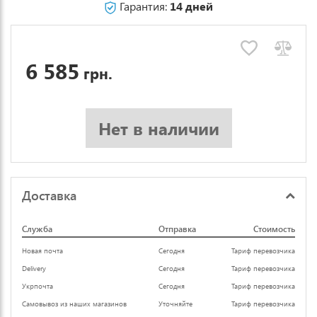
Гарантия:
14 дней
6 585
грн.
Нет в наличии
Доставка
Служба
Отправка
Стоимость
Новая почта
Сегодня
Тариф перевозчика
Delivery
Сегодня
Тариф перевозчика
Укрпочта
Сегодня
Тариф перевозчика
Самовывоз из наших магазинов
Уточняйте
Тариф перевозчика