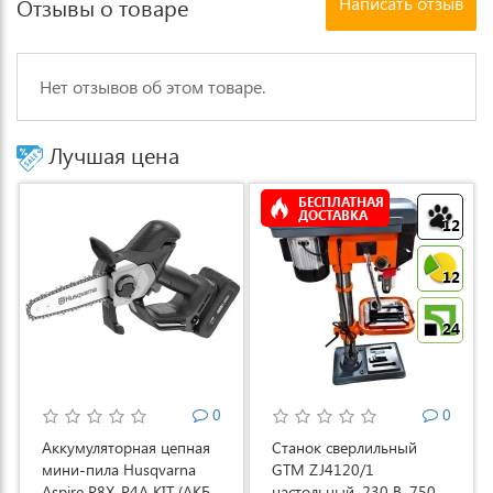
Написать отзыв
Отзывы о товаре
Нет отзывов об этом товаре.
Лучшая цена
БЕСПЛАТНАЯ
ДОСТАВКА
12
12
24
0
0
Аккумуляторная цепная
Станок сверлильный
мини-пила Husqvarna
GTM ZJ4120/1
Aspire P8X-P4A KIT (АКБ
настольный, 230 В, 750