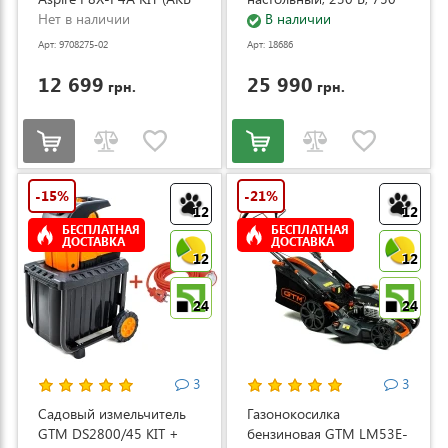
и ЗУ) (9708275-02)
Нет в наличии
Вт (ZJ4120/1)
В наличии
Арт: 9708275-02
Арт: 18686
12 699
25 990
грн.
грн.
-15%
-21%
12
12
БЕСПЛАТНАЯ
БЕСПЛАТНАЯ
ДОСТАВКА
ДОСТАВКА
12
12
24
24
3
3
Садовый измельчитель
Газонокосилка
GTM DS2800/45 KIT +
бензиновая GTM LM53E-