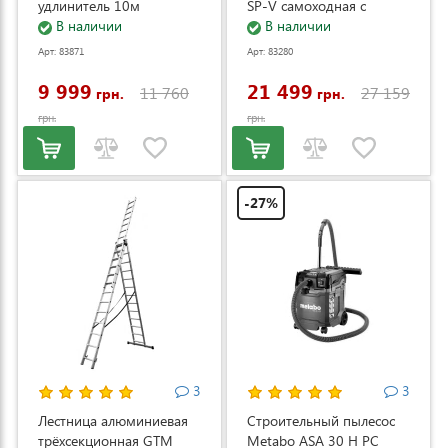
удлинитель 10м
SP-V самоходная с
(DS2800/45_KIT+ext.cord)
В наличии
электростартером и
В наличии
регулировкой скорости
Арт: 83871
Арт: 83280
(LM53E-SP-V)
9 999
21 499
11 760
27 159
грн.
грн.
грн.
грн.
-27%
3
3
Лестница алюминиевая
Строительный пылесос
трёхсекционная GTM
Metabo ASA 30 H PC