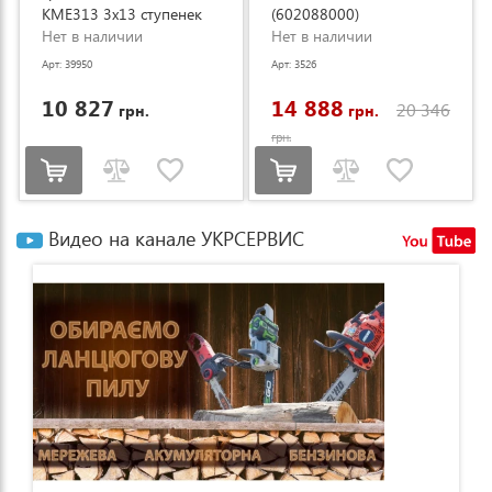
KME313 3x13 ступенек
(602088000)
3.53-8.93м (KME313)
Нет в наличии
Нет в наличии
Арт: 39950
Арт: 3526
10 827
14 888
20 346
грн.
грн.
грн.
Видео на канале УКРСЕРВИС